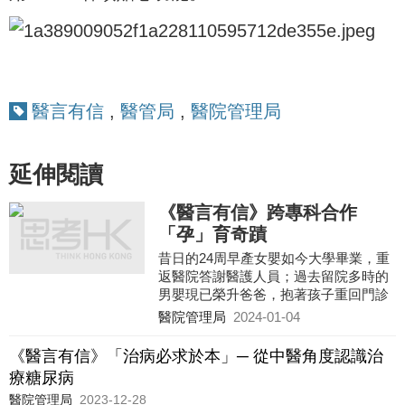
醫言有信
,
醫管局
,
醫院管理局
延伸閱讀
《醫言有信》跨專科合作
「孕」育奇蹟
昔日的24周早產女嬰如今大學畢業，重
返醫院答謝醫護人員；過去留院多時的
男嬰現已榮升爸爸，抱著孩子重回門診
留影
醫院管理局
2024-01-04
《醫言有信》「治病必求於本」─ 從中醫角度認識治
療糖尿病
醫院管理局
2023-12-28