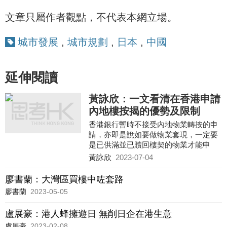
文章只屬作者觀點，不代表本網立場。
城市發展
,
城市規劃
,
日本
,
中國
延伸閱讀
黃詠欣：一文看清在香港申請
內地樓按揭的優勢及限制
香港銀行暫時不接受內地物業轉按的申
請，亦即是說如要做物業套現，一定要
是已供滿並已贖回樓契的物業才能申
請。
黃詠欣
2023-07-04
廖書蘭：大灣區買樓中咗套路
廖書蘭
2023-05-05
盧展豪：港人蜂擁遊日 無削日企在港生意
盧展豪
2023-02-08