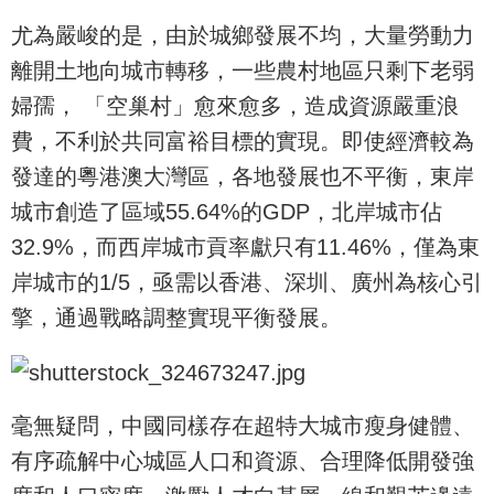
尤為嚴峻的是，由於城鄉發展不均，大量勞動力
離開土地向城市轉移，一些農村地區只剩下老弱
婦孺， 「空巢村」愈來愈多，造成資源嚴重浪
費，不利於共同富裕目標的實現。即使經濟較為
發達的粵港澳大灣區，各地發展也不平衡，東岸
城市創造了區域55.64%的GDP，北岸城市佔
32.9%，而西岸城市貢率獻只有11.46%，僅為東
岸城市的1/5，亟需以香港、深圳、廣州為核心引
擎，通過戰略調整實現平衡發展。
毫無疑問，中國同樣存在超特大城市瘦身健體、
有序疏解中心城區人口和資源、合理降低開發強