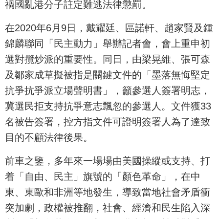
禍國亂港分子註定難逃法律懲罰。
在2020年6月9日，戴耀廷、區諾軒、趙家賢及鍾
錦麟聯同「民主動力」舉辦記者會，會上重申初
選對攬炒派的重要性。同日，由梁晃維、張可森
及鄒家成草擬被指是關鍵文件的「墨落無悔堅定
抗爭抗爭派立場聲明書」，籲參選人簽署明志，
冀選民拒支持抗爭意志飄忽的參選人。文件獲33
名被告簽署，控方指文件可證明簽署人為了達致
目的不顧法律後果。
前車之鑒，多年來一場場由美國操縱或支持、打
着「自由、民主」旗號的「顏色革命」，在中
東、東歐和非洲等地發生，導致當地社會矛盾衝
突加劇，政權被推翻，社會、經濟和民生陷入深