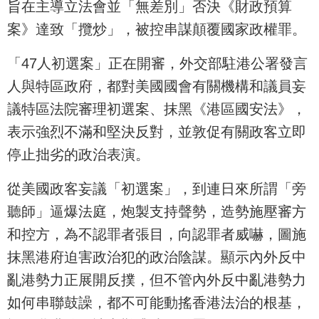
旨在主導立法會並「無差別」否決《財政預算
案》達致「攬炒」，被控串謀顛覆國家政權罪。
「47人初選案」正在開審，外交部駐港公署發言
人與特區政府，都對美國國會有關機構和議員妄
議特區法院審理初選案、抹黑《港區國安法》，
表示強烈不滿和堅決反對，並敦促有關政客立即
停止拙劣的政治表演。
從美國政客妄議「初選案」，到連日來所謂「旁
聽師」逼爆法庭，炮製支持聲勢，造勢施壓審方
和控方，為不認罪者張目，向認罪者威嚇，圖施
抹黑港府迫害政治犯的政治陰謀。顯示內外反中
亂港勢力正展開反撲，但不管內外反中亂港勢力
如何串聯鼓譟，都不可能動搖香港法治的根基，