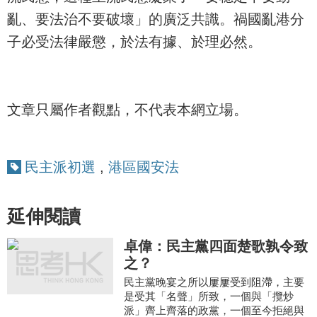
亂、要法治不要破壞」的廣泛共識。禍國亂港分
子必受法律嚴懲，於法有據、於理必然。
文章只屬作者觀點，不代表本網立場。
民主派初選
,
港區國安法
延伸閱讀
卓偉：民主黨四面楚歌孰令致
之？
民主黨晚宴之所以屢屢受到阻滯，主要
是受其「名聲」所致，一個與「攬炒
派」齊上齊落的政黨，一個至今拒絕與