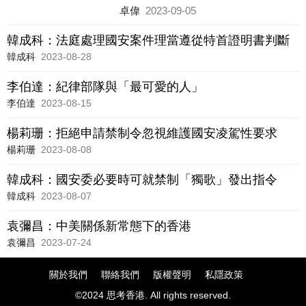
激進勢力切割的政黨，一個多名核心成
卓偉
2023-09-05
員不是身陷囹圄，就是潛逃外國，甚至
淪為通緝犯的政黨，自然令人避之則
韓成科：法庭處理國安案件理當遵從特首證明書判斷
吉。
韓成科
2023-08-28
李伯達：紀律部隊與「最可愛的人」
李伯達
2023-08-15
楊莉珊：拒絕申請禁制令忽視維護國安凌駕性要求
楊莉珊
2023-08-08
韓成科：國安委必要時可就禁制「獨歌」發出指令
韓成科
2023-08-07
袁彌昌：中美關係新常態下的香港
袁彌昌
2023-07-24
關於我們
聯絡我們
版權聲明
私隱政策
©2024 思考香港. All rights reserved.