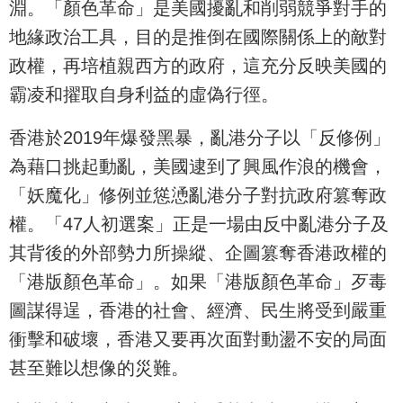
淵。「顏色革命」是美國擾亂和削弱競爭對手的
地緣政治工具，目的是推倒在國際關係上的敵對
政權，再培植親西方的政府，這充分反映美國的
霸凌和擢取自身利益的虛偽行徑。
香港於2019年爆發黑暴，亂港分子以「反修例」
為藉口挑起動亂，美國逮到了興風作浪的機會，
「妖魔化」修例並慫慂亂港分子對抗政府篡奪政
權。「47人初選案」正是一場由反中亂港分子及
其背後的外部勢力所操縱、企圖篡奪香港政權的
「港版顏色革命」。如果「港版顏色革命」歹毒
圖謀得逞，香港的社會、經濟、民生將受到嚴重
衝擊和破壞，香港又要再次面對動盪不安的局面
甚至難以想像的災難。