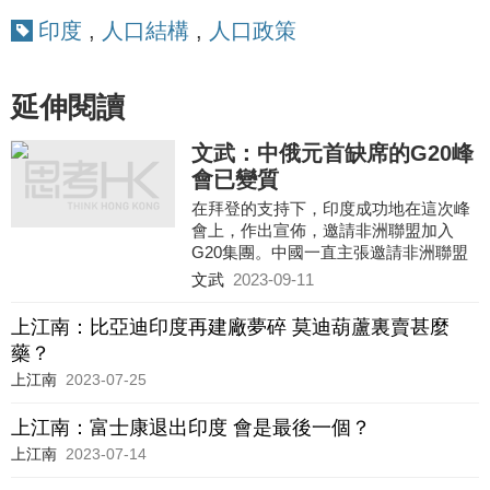
印度
,
人口結構
,
人口政策
延伸閱讀
文武：中俄元首缺席的G20峰
會已變質
在拜登的支持下，印度成功地在這次峰
會上，作出宣佈，邀請非洲聯盟加入
G20集團。中國一直主張邀請非洲聯盟
加入G20，而印度卻借這次峰會，成功
文武
2023-09-11
割了韮菜，提升了在亞非拉國家中的地
位。
上江南：比亞迪印度再建廠夢碎 莫迪葫蘆裏賣甚麼
藥？
上江南
2023-07-25
上江南：富士康退出印度 會是最後一個？
上江南
2023-07-14