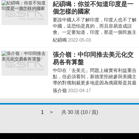
公正、良性競爭，和平共處，合作雙贏
紀碩鳴：你並不知道印度是一
個怎樣的國家
要說中國人不了解印度，印度人也不了解
中國，這恐怕是真的，而且容易造成誤
會。一定要知道，印度，那是一個民族主
義心態極為強盛的國家，從來都認為它的
紀碩鳴
2022-05-03
一切都比你強大，比你好，比你更加智
慧。不管你信不信，反正印度人是肯定信
張介嶺：中印同推去美元化交
的，並且會一直按照這樣的邏輯去做事。
易各有算盤
中印在「去美元」問題上確實有利益重合
點，但必須看到，新德里拒絕參與美國主
導的對俄制裁更多地是因為俄羅斯是其最
大的武器供應國，與所謂建立反西方自由
張介嶺
2022-04-17
秩序的想法毫無關係，反而是針對中國的
色彩更濃厚一些。
1
>
共 30 項 (10 / 頁)