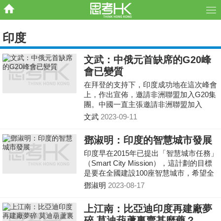
印度
文武：中俄元首缺席的G20峰
會已變質
在拜登的支持下，印度成功地在這次峰會
上，作出宣佈，邀請非洲聯盟加入G20集
團。中國一直主張邀請非洲聯盟加入
G20，而印度卻借這次峰會，成功割了韮
文武
2023-09-11
菜，提升了在亞非拉國家中的地位。
鄧淑明：印度的智慧城市發展
印度早在2015年已提出「智慧城市任務」
（Smart City Mission），這計劃的目標
是要在全國建設100座智慧城市，希望全
方位改善基建，從供水、電力、健康、教
鄧淑明
2023-08-17
育，到廢物處理、交通、住屋、數碼政府
服務等，涉及項目達七千多個，整體預算
上江南：比亞迪印度再建廠夢
高達二萬億盧比（約1,900億港元）。
碎 莫迪葫蘆裏賣甚麼藥？