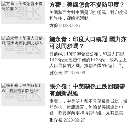
「一帶一路」建設與歐亞經濟聯盟建設對
方蘅：美國怎會不提防印度？
接所作的工作。這段話的內容裡邊，缺了
美國和西方對中國是明打明罵，對印度溫
印度。 除此之外，印度也沒有簽署《上
和許多，卻暗流湧動。
合組織至2030年經濟發展戰略》印度媒體
報道的原因是：這個文本中「中國味道太
方蘅
2023-06-27
濃」，理論上這個戰略是上合組織峰會的
重大成果，並經過了除印度外的其他成員
施永青：印度人口稱冠 國力亦
國元首理事會的批准，印度缺席了。這份
可以同步嗎？
文件是有塔吉克斯坦提出的，旨在推動區
域國家經濟合作和一體化。印度不支持我
日前(4月19日)聯合國公布，印度人口以
們的「一帶一路」倡議，這就是印度
14.28億元超越中國的14.25億，成為世上
style。
人口最多的大國。據聯合國的估計，到
2064年，印度人口將增長至17億，而中國
施永青
2023-05-08
的人口將下跌至11.5億。有人擔心，中國
失去世上第一人口大國的地位後，將沒法
張介嶺：中美關係止跌回穩需
繼續擔當「世界工廠」的角色。下一個世
有創新思維
紀將會是「印度世紀」而非「中國世
紀」。
事實上，中美雙方都不希望反目成仇，激
烈對抗。毋庸諱言，無論是美國還是中
國，都要摒棄零和博弈思維，尤其是美
國，處理中美關係要有創新思維，在發展
張介嶺
2023-02-27
模式上不能搞唯我獨尊，而應尋求公平、