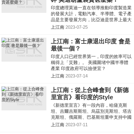
印度總理莫迪一直在領導推動印度製造業
的發展大計，電動汽車、半導體、電子產
品是主要發展方向，比亞迪是世界上最大
的電動汽車生產、銷售商，如果拒絕了比
上江南
2023-07-25
亞迪，對於莫迪引進特斯拉是好還是壞
呢？
上江南：富士康退出印度 會是
最後一個？
印度人口已經世界第一，印度的效率可以
稱得上「災難」。 美國圍堵中國半導體
產業 印度政府可以撿便宜？
上江南
2023-07-14
上江南：從上合峰會到《新德
里宣言》看印度的Style
《新德里宣言》有一段內容，哈薩克斯
坦、吉爾吉斯斯坦、烏茲別克斯坦、塔吉
克斯坦、俄羅斯、巴基斯坦重申支持中國
提出的「一帶一路」倡議，肯定各方為共
上江南
2023-07-11
同實施「一帶一路」倡議，包括為促進