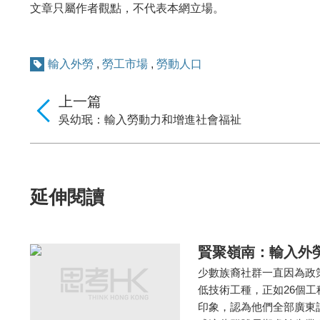
文章只屬作者觀點，不代表本網立場。
輸入外勞
,
勞工市場
,
勞動人口
上一篇
吳幼珉：輸入勞動力和增進社會福祉
延伸閱讀
賢聚嶺南：輸入外
少數族裔社群一直因為政
低技術工種，正如26個工
印象，認為他們全部廣東