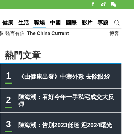
健康
生活
職場
中國
國際
影片
專題
學
醫言有信
The China Current
博客
熱門文章
1
《由健康出發》中藥外敷 去除眼袋
陳海潮：看好今年一手私宅成交大反
2
彈
3
陳海潮：告別2023低迷 迎2024曙光