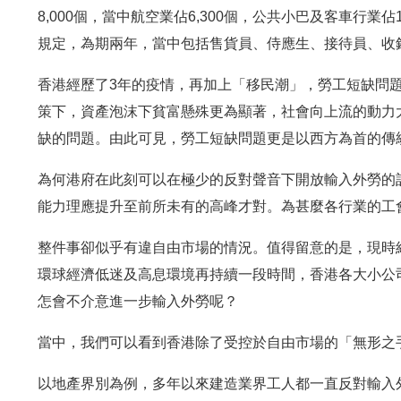
8,000個，當中航空業佔6,300個，公共小巴及客車行業
規定，為期兩年，當中包括售貨員、侍應生、接待員、收
香港經歷了3年的疫情，再加上「移民潮」，勞工短缺問題
策下，資產泡沫下貧富懸殊更為顯著，社會向上流的動力
缺的問題。由此可見，勞工短缺問題更是以西方為首的傳
為何港府在此刻可以在極少的反對聲音下開放輸入外勞的
能力理應提升至前所未有的高峰才對。為甚麼各行業的工
整件事卻似乎有違自由市場的情況。值得留意的是，現時
環球經濟低迷及高息環境再持續一段時間，香港各大小公
怎會不介意進一步輸入外勞呢？
當中，我們可以看到香港除了受控於自由市場的「無形之
以地產界別為例，多年以來建造業界工人都一直反對輸入