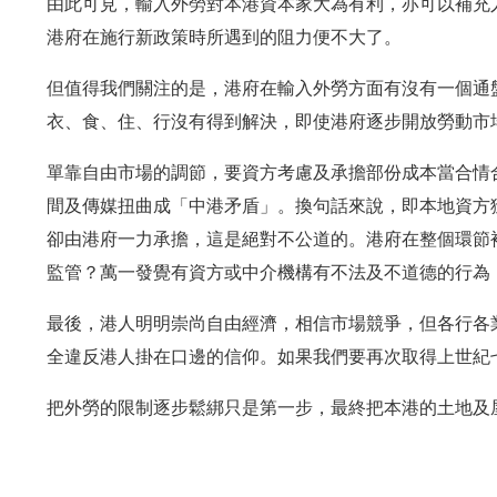
由此可見，輸入外勞對本港資本家大為有利，亦可以補充
港府在施行新政策時所遇到的阻力便不大了。
但值得我們關注的是，港府在輸入外勞方面有沒有一個通
衣、食、住、行沒有得到解決，即使港府逐步開放勞動市
單靠自由市場的調節，要資方考慮及承擔部份成本當合情
間及傳媒扭曲成「中港矛盾」。換句話來說，即本地資方
卻由港府一力承擔，這是絕對不公道的。港府在整個環節
監管？萬一發覺有資方或中介機構有不法及不道德的行為
最後，港人明明崇尚自由經濟，相信市場競爭，但各行各
全違反港人掛在口邊的信仰。如果我們要再次取得上世紀
把外勞的限制逐步鬆綁只是第一步，最終把本港的土地及