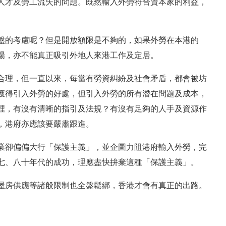
人才及勞工流失的問題。既然輸入外勞符合資本家的利益，
盤的考慮呢？但是開放額限是不夠的，如果外勞在本港的
場，亦不能真正吸引外地人來港工作及定居。
合理，但一直以來，每當有勞資糾紛及社會矛盾，都會被坊
獲得引入外勞的好處，但引入外勞的所有潛在問題及成本，
裡，有沒有清晰的指引及法規？有沒有足夠的人手及資源作
，港府亦應該要嚴肅跟進。
業卻偏偏大行「保護主義」，並企圖力阻港府輸入外勞，完
七、八十年代的成功，理應盡快拚棄這種「保護主義」。
屋房供應等諸般限制也全盤鬆綁，香港才會有真正的出路。