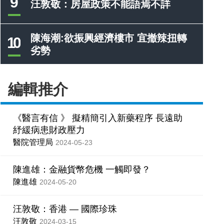
9
汪敦敬：房屋政策不能語焉不詳
陳海潮:欲振興經濟樓市 宜撤辣扭轉
10
劣勢
編輯推介
《醫言有信 》 擬精簡引入新藥程序 長遠助
紓緩病患財政壓力
醫院管理局
2024-05-23
陳進雄：金融貨幣危機 一觸即發？
陳進雄
2024-05-20
汪敦敬：香港 — 國際珍珠
汪敦敬
2024-03-15