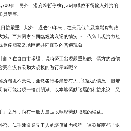
佔1,700個；另外，港府將暫停執行26個職位不得輸入外勞的
銀員等等。
日益嚴重。此外，過去10年來，在美元低息及寬鬆貨幣政
大減。西方國家在面臨經濟衰退的情況下，依舊出現勞力短
統發達國家及地區所共同面對的普遍現象。
計劃？在自由市場裡，現時勞工出現嚴重短缺，勞方的議價
會完全沒有發動大規模的遊行示威呢？
經濟環境不景氣，雖然各行各業皆有人手短缺的情況，但若
司有可能出現一輪倒閉潮。以本地勞動階層的利益來說，又
手」之外，尚有一股力量足以輾壓勞動階層的權益。
外勞。似乎建造業界工人的議價能力極強，連發展商都「退