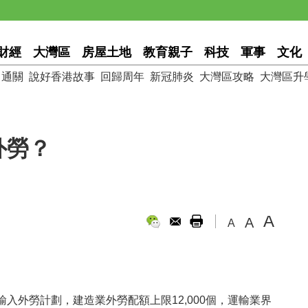
財經
大灣區
房屋土地
教育親子
科技
軍事
文化
通關
說好香港故事
回歸周年
新冠肺炎
大灣區攻略
大灣區升
外勞？
A
A
A
入外勞計劃，建造業外勞配額上限12,000個，運輸業界