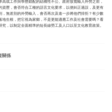
率高或工作與學歷錯配的結構性不公。政府放寬輸入外勞之前，
的資歷，會否符合工種的語言文化要求，以便糾正過誤，及更有
則，無差別的外勞輸入，會否再次及進一步將他們排拒？有少數
落地生根，把它視為家鄉，不是更能適應工作及社會需要嗎？看
研究，以制定全面精準的短長線勞工及人口以至文化教育政策。
資關係