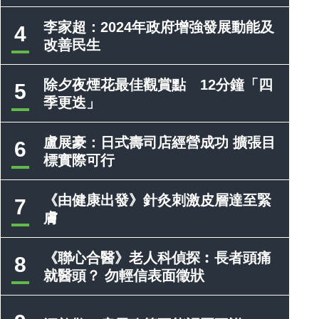
李家超：2024年政府增強發展動能及
4
改善民生
除夕夜煙花最佳觀賞點 12分鐘「四
5
季更迭」
盧展豪：日式壽司店經營成功 擴張目
6
標實際可行
《由健康出發》針灸刺激皮層達至緊
7
膚
《聯心合醫》老人科偵探︰長者頭痛
8
就醫頭？ 勿輕信表面徵狀