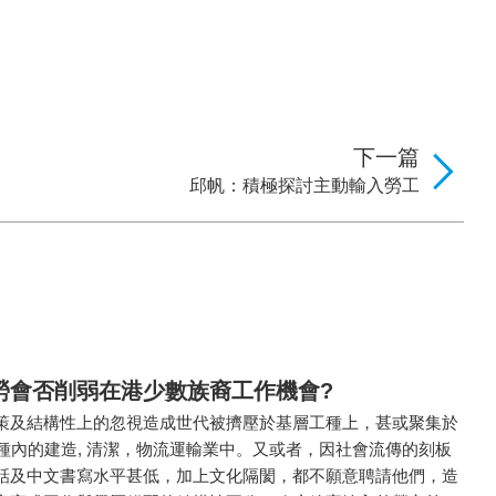
下一篇
邱帆：積極探討主動輸入勞工
勞會否削弱在港少數族裔工作機會?
策及結構性上的忽視造成世代被擠壓於基層工種上，甚或聚集於
種內的建造, 清潔，物流運輸業中。又或者，因社會流傳的刻板
話及中文書寫水平甚低，加上文化隔閡，都不願意聘請他們，造