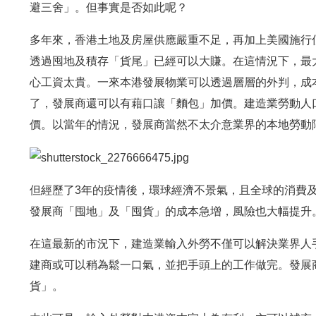
避三舍」。但事實是否如此呢？
多年來，香港土地及房屋供應嚴重不足，再加上美國施行
透過囤地及積存「貨尾」已經可以大賺。在這情況下，最
心工資太貴。一來本港發展物業可以透過層層的外判，成
了，發展商還可以有藉口讓「麵包」加價。建造業勞動人
價。以當年的情況，發展商當然不太介意業界的本地勞動
但經歷了3年的疫情後，環球經濟不景氣，且全球的消費
發展商「囤地」及「囤貨」的成本急增，風險也大幅提升
在這最新的市況下，建造業輸入外勞不僅可以解決業界人
建商或可以稍為鬆一口氣，並把手頭上的工作做完。發展
貨」。