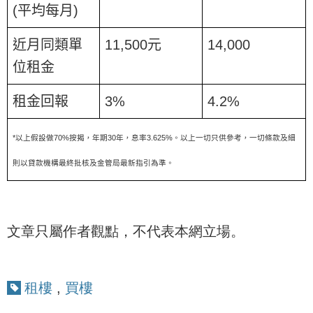
(
平均每月
)
近月同類單
11,500
元
14,000
位租金
租金回報
3%
4.2%
*
70%
30
3.625%
以上假設做
按揭，年期
年，息率
。以上一切只供參考，一切條款及細
則以貸款機構最終批核及金管局最新指引為準。
文章只屬作者觀點，不代表本網立場。
租樓
,
買樓