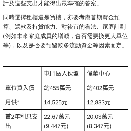
計及這些支出才能得出最準確的答案。
同時選擇租樓還是買樓，亦要考慮首期資金預
算、還款及持貨能力、對後市的看法、家庭計劃
(例如未來家庭成員的增減，會否需要換更大單位
等)，以及是否要預留較多流動資金等因素而定。
屯門區入伙盤
偉華中心
單位買入價
約
455
萬元
約
402
萬元
月供
*
14,525
元
12,833
元
首
2
年利息支
22.67
萬元
20.03
萬元
出
(9,447
元
)
(8,347
元
)