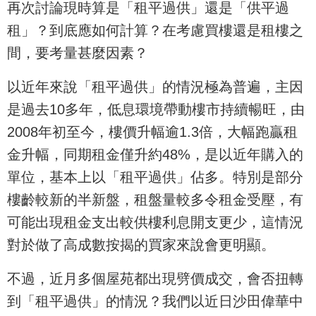
再次討論現時算是「租平過供」還是「供平過
租」？到底應如何計算？在考慮買樓還是租樓之
間，要考量甚麼因素？
以近年來說「租平過供」的情況極為普遍，主因
是過去10多年，低息環境帶動樓市持續暢旺，由
2008年初至今，樓價升幅逾1.3倍，大幅跑贏租
金升幅，同期租金僅升約48%，是以近年購入的
單位，基本上以「租平過供」佔多。特別是部分
樓齡較新的半新盤，租盤量較多令租金受壓，有
可能出現租金支出較供樓利息開支更少，這情況
對於做了高成數按揭的買家來說會更明顯。
不過，近月多個屋苑都出現劈價成交，會否扭轉
到「租平過供」的情況？我們以近日沙田偉華中