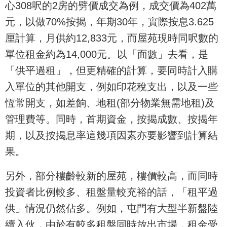
心308呎的2房的劈價成交為例，成交價為402萬
元，以做70%按揭，年期30年，實際按息3.625
厘計算，月供約12,833元，而屋苑現時同呎數的
單位租金約為14,000元。以「面數」去看，是
「供平過租」，但更精確的計算，要同時計入購
入單位的其他開支，例如印花稅支出，以及一些
恆常開支，如差餉、地租(部分物業無需地租)及
管理費等。同時，首期資金，按揭成數、按揭年
期，以及按揭息率這幾項因素亦要影響到計算結
果。
另外，部分樓齡較新的屋苑，樓價較高，而同時
投資者比例較多、租盤量較充裕的話，「租平過
供」情況仍然佔多。例如，屯門有大型半新盤陸
續入伙，由於有較多租盤同時放出市場，租金受