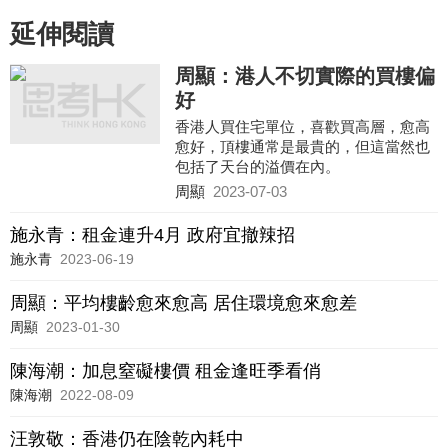
延伸閱讀
周顯：港人不切實際的買樓偏
好
香港人買住宅單位，喜歡買高層，愈高
愈好，頂樓通常是最貴的，但這當然也
包括了天台的溢價在內。
不過，在內地，人們固然不喜歡低層，
周顯
2023-07-03
但也不喜歡最高，尤其是頂樓，正所
謂：「再窮也別買一樓，再笨也別買頂
施永青：租金連升4月 政府宜撤辣招
樓」。
施永青
2023-06-19
周顯：平均樓齡愈來愈高 居住環境愈來愈差
周顯
2023-01-30
陳海潮：加息窒礙樓價 租金逢旺季看俏
陳海潮
2022-08-09
汪敦敬：香港仍在陰乾內耗中