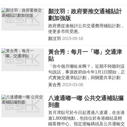
現時的25%加至30%。
顏汶羽：政府要推交通補貼計
劃加強版
政府應從速檢討公共交通費用補貼計劃，
使更多市民受惠。
顏汶羽
2019-09-18
黃合秀：每月一「嘟」交通津
貼
「你今個月嘟咗未啊？」近期不時聽到這
句說話，事源政府由今年1月1日開始，正
式實施交通津貼計劃，與關愛共享計劃
（派錢4000元）大有不同，因為交通津貼
黃合秀
2019-03-08
不設年齡及入息水平審查，可謂一視同
仁，領取的程序自然也簡單得多……
八達通嘟一嘟 公共交通補貼攞
到盡
首月津貼可於今日起透過八達通，在全港
逾1,800個地點，包括位於各港鐵站及輕
鐵客務中心、指定渡輪碼頭及公共運輸交