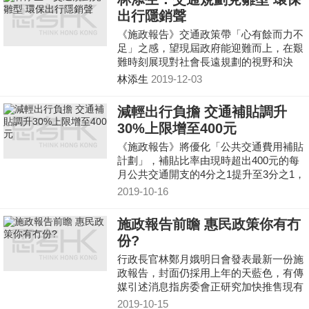
出行隱銷聲
《施政報告》交通政策帶「心有餘而力不
足」之感，望現屆政府能迎難而上，在艱
難時刻展現對社會長遠規劃的視野和決
心。
林添生
2019-12-03
減輕出行負擔 交通補貼調升
30%上限增至400元
《施政報告》將優化「公共交通費用補貼
計劃」，補貼比率由現時超出400元的每
月公共交通開支的4分之1提升至3分之1，
並將每月補貼金額上限由現時300元提高
2019-10-16
至400元。
施政報告前瞻 惠民政策你有冇
份?
行政長官林鄭月娥明日會發表最新一份施
政報告，封面仍採用上年的天藍色，有傳
媒引述消息指房委會正研究加快推售現有
租置屋邨貨尾約四萬個單位、交通補貼由
2019-10-15