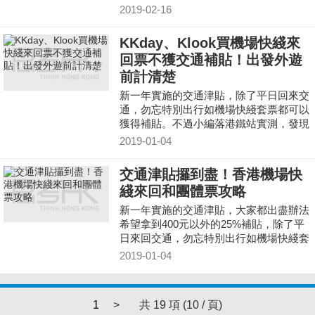
匯處的補貼站領取。
2019-02-16
KKday、Klook買機場快綫來
回票不獲交通補貼！出發外遊
前計清楚
新一年實施的交通津貼，除了平日回來交
通，勿忘特別出行如機場快綫套票都可以
獲得補貼。不過小編落港鐵站實測，發現
機場快綫套票登記「不似預期」，到底缺
2019-01-04
少了甚麼？
交通津貼攞到盡！香港機場快
綫來回和團體票攻略
新一年實施的交通津貼，大家都出盡辦法
希望拿到400元以外的25%補貼，除了平
日來回交通，勿忘特別出行如機場快綫套
票都可以獲得補貼！
2019-01-04
1
>
共 19 項 (10 / 頁)