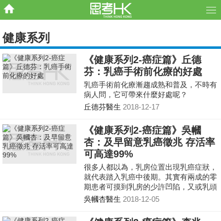
健康系列
《健康系列2-癌症篇》丘德
芬：乳癌手術前化療的好處
乳癌手術前化療漸趨成熟和普及，不時有
病人問，它可帶來什麼好處呢？
丘德芬醫生
2018-12-17
《健康系列2-癌症篇》吳幗
杏：及早留意乳癌徵兆 存活率
可高達99%
很多人都以為，乳房位置出現乳癌症狀，
就代表踏入乳癌中後期。其實有兩成的零
期患者可摸到乳房的少許凹陷，又或乳頭
出現少量分泌，餘下八成則要經乳房檢查
吳幗杏醫生
2018-12-05
才得悉！