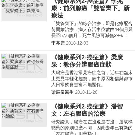
《健康系列2-癌症篇》李兆
康：前列腺癌「雙管齊下」新
療法
「雙管齊下」的綜合治療，即是化療配合
荷爾蒙治療，病人存活中位數由44個月延
長至57.6個月，死亡風險可減低39% ！
李兆康
2018-12-03
《健康系列2-癌症篇》梁廣
泉：教你分辨腸癌症狀
大腸癌是香港常見癌症之首，近年在臨床
上更見年輕化趨勢，箇中原因相信與都市
人日常飲食豐富不無關係。
梁廣泉醫生
2018-11-26
《健康系列2-癌症篇》潘智
文：左右腸癌的治療
研究證實，腸癌在左邊還是右邊，選取標
靶藥的原則也應不同，因此去年已有新的
「左右腸癌」用藥指引。