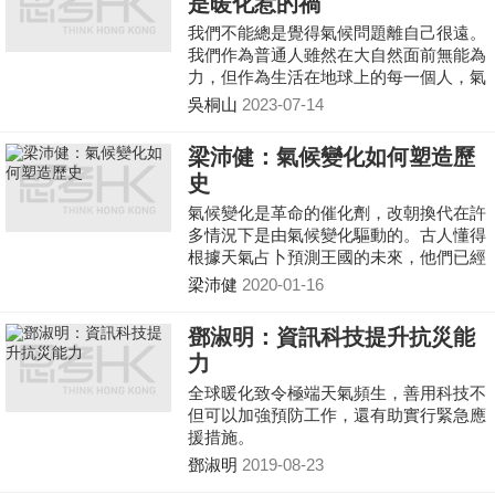
是暖化惹的禍
我們不能總是覺得氣候問題離自己很遠。
我們作為普通人雖然在大自然面前無能為
力，但作為生活在地球上的每一個人，氣
候問題不單單只是每個國家或地區執政者
吳桐山
2023-07-14
的責任，為了避免災害的發生，大家還需
力所能及低碳生活
梁沛健：氣候變化如何塑造歷
史
氣候變化是革命的催化劑，改朝換代在許
多情況下是由氣候變化驅動的。古人懂得
根據天氣占卜預測王國的未來，他們已經
了解到環境變化是民族興衰的關鍵。
梁沛健
2020-01-16
鄧淑明：資訊科技提升抗災能
力
全球暖化致令極端天氣頻生，善用科技不
但可以加強預防工作，還有助實行緊急應
援措施。
鄧淑明
2019-08-23