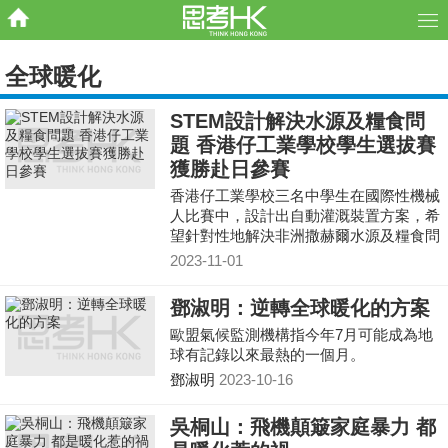
全球暖化
STEM設計解決水源及糧食問
題 香港仔工業學校學生選拔賽
獲勝赴日參賽
香港仔工業學校三名中學生在國際性機械
人比賽中，設計出自動灌溉裝置方案，希
望針對性地解決非洲撒赫爾水源及糧食問
題。方案贏得香港區選拔賽冠軍，更有機
2023-11-01
會出戰日本，有機會揚威國際！
鄧淑明：逆轉全球暖化的方案
歐盟氣候監測機構指今年7月可能成為地
球有記錄以來最熱的一個月。
鄧淑明
2023-10-16
吳桐山：飛機顛簸家庭暴力 都