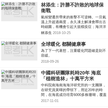
林添生：許勝不許敗的地球保
衛戰
氣候變遷所帶來的衝擊不可逆轉。一旦氣
溫上升超過兩度，永久凍土解凍會釋出古
時細菌，有機會引起大規模疫症；海洋洋
流失去氣溫調節的作用，颶風吹襲加劇，
林添生
2018-10-25
人類將無可避免步向滅亡之路。
全球暖化 都關健康事
為了下一代著想，注重暖化問題確是刻不
容緩。
2018-09-26
中國科研團隊耗時20年 海底
「植樹造林」十萬平方米
中科院南海南海海洋研究所的一支團隊，
在研究員黃暉的帶領下，用近20年的時
間，在海底成功培育6000多株珊瑚，覆蓋
十萬平米海域。而付出的代價，就是每年
2017-11-01
至少有三分之一的時間，都漂在海上或潛