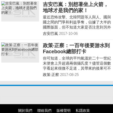
在海底。
吉安巴嵐：別想著坐上火箭，
地球才是我們的家！
最近恐怖攻擊、北韓問題等人與人、國與
國之間的鬥爭和利益爭奪，佔據了大半的
國際版面，但不知道大家是否注意到另外
一半的Top Story 中，所提及的是嚴重的
吉安巴嵐
2017-10-06
氣候災害又帶走了多少人命等憾事。
政策‧正察：一百年後要游水到
Facebook總部打卡
你可知道，全球的平均氣溫於二十一世紀
末便會上升超過兩個攝氏度？儘管這個數
字看起來很微不足道，其帶來的後果可不
是把家裡空調調低幾度就能夠抵消的。就
政策‧正察
2017-08-25
例如旱災、水災，還有海平面的上升淹沒
近岸低窪地區，就連美國Facebook總部
也會在一百年以內因全球暖化而四面環
水。
關於我們
聯絡我們
版權聲明
私隱政策