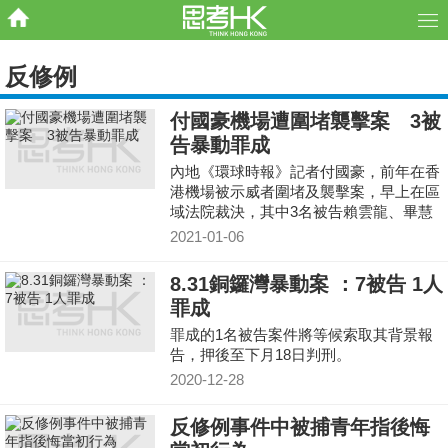
反修例
付國豪機場遭圍堵襲擊案 3被
告暴動罪成
內地《環球時報》記者付國豪，前年在香
港機場被示威者圍堵及襲擊案，早上在區
域法院裁決，其中3名被告賴雲龍、畢慧
芬及何家樂暴動罪成。
2021-01-06
8.31銅鑼灣暴動案 ：7被告 1人
罪成
罪成的1名被告案件將等候索取其背景報
告，押後至下月18日判刑。
2020-12-28
反修例事件中被捕青年指後悔