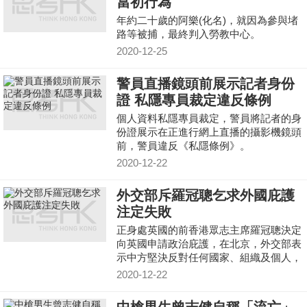
當初行為
年約二十歲的阿樂(化名)，就因為參與堵
路等被捕，最終判入勞教中心。
2020-12-25
警員直播鏡頭前展示記者身份
證 私隱專員裁定違反條例
個人資料私隱專員裁定，警員將記者的身
份證展示在正進行網上直播的攝影機鏡頭
前，警員違反《私隱條例》。
2020-12-22
外交部斥羅冠聰乞求外國庇護
注定失敗
正身處英國的前香港眾志主席羅冠聰決定
向英國申請政治庇護，在北京，外交部表
示中方堅決反對任何國家、組織及個人，
以任何方式干預香港司法。
2020-12-22