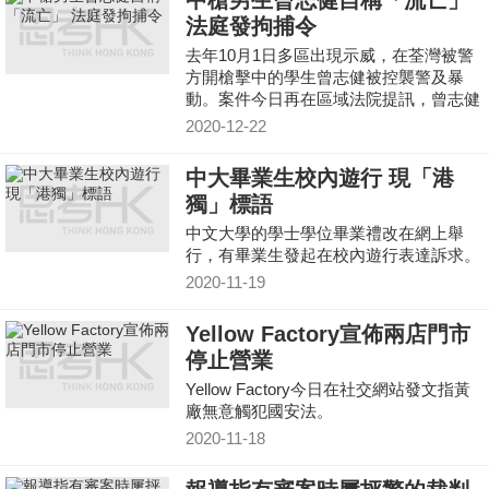
中槍男生曾志健自稱「流亡」
法庭發拘捕令
去年10月1日多區出現示威，在荃灣被警
方開槍擊中的學生曾志健被控襲警及暴
動。案件今日再在區域法院提訊，曾志健
缺席，遭法庭發拘捕令。
2020-12-22
中大畢業生校內遊行 現「港
獨」標語
中文大學的學士學位畢業禮改在網上舉
行，有畢業生發起在校內遊行表達訴求。
2020-11-19
Yellow Factory宣佈兩店門市
停止營業
Yellow Factory今日在社交網站發文指黃
廠無意觸犯國安法。
2020-11-18