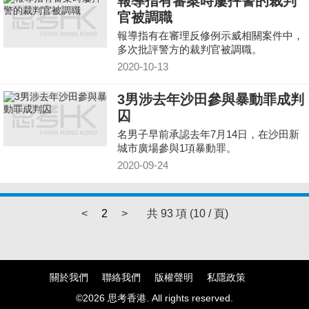
報導指有審案時屢抨警的裁判
官被調職
報導指有在審理反修例示威相關案件中，
多次批評警方的裁判官被調職。
2020-10-13
3男涉去年沙田參與暴動罪成判
囚
名男子早前承認去年7月14日，在沙田新
城市廣場參與1項暴動罪。
2020-09-24
<
2
>
共 93 項 (10 / 頁)
關於我們
聯絡我們
版權聲明
私隱政策
©2026 思考香港. All rights reserved.