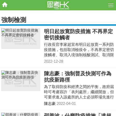
強制檢測
明日起放寛防疫措施 不再界定
密切接觸者
行政長官李家超宣布明日起放寛一系列防
疫措施，包括取消檢疫令，不再界定密切
接觸者、取消入境強制核酸測試、取消限
聚令等。
2022-12-28
陳志豪：強制普及快測可作為
抗疫新路徑
為了取得防疫和經濟之間的平衡，政府屆
時可考慮容許「表列處所」繼續開放，但
可要求進入該處所的人士必須即場先進行
快速抗原測試並呈陰性。
陳志豪
2022-04-01
邵善波：什麼防疫措施「遠超