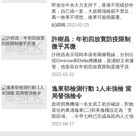
即使在中央大力支持下，香港不照樣抄作
業，自己搞一套，大規模強檢卻不禁足，
萬一效果不理想，後果可能很嚴重。
紀碩鳴
2022-02-25
許樹昌：年初四放寛防疫限制
微乎其微
許樹昌表示現時本港有兩條戰線，分別出
現Omicron和Delta傳播鏈，葵涌邨又有爆
發，他形容在年初四放寛限制是微乎其
微。
2022-01-22
逸東邨檢測行動 1人未強檢 當
局發強檢令
政府因應機場一名女員工初步確診，對她
居住的東涌逸東(二)邨美逸樓設定為「受
限區域」，今早七時已完成為區內人士強
制檢測，在檢查行動中發現有一人未接受
2021-08-17
強制檢測，已向該名人士發出強制檢測
令。