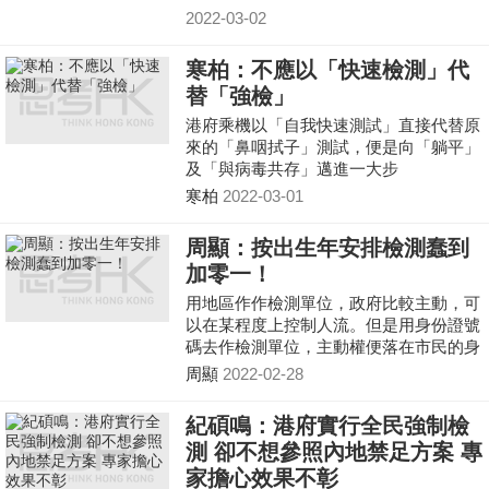
2022-03-02
寒柏：不應以「快速檢測」代
替「強檢」
港府乘機以「自我快速測試」直接代替原
來的「鼻咽拭子」測試，便是向「躺平」
及「與病毒共存」邁進一大步
寒柏
2022-03-01
周顯：按出生年安排檢測蠢到
加零一！
用地區作作檢測單位，政府比較主動，可
以在某程度上控制人流。但是用身份證號
碼去作檢測單位，主動權便落在市民的身
上，所需要的自律程度比較高，人流就難
周顯
2022-02-28
以控制了。也有人反對打疫苗，甚至主張
「與病毒共存」，政府真的能令到這些人
紀碩鳴：港府實行全民強制檢
乖乖的主動接受檢測嗎？
測 卻不想參照內地禁足方案 專
家擔心效果不彰