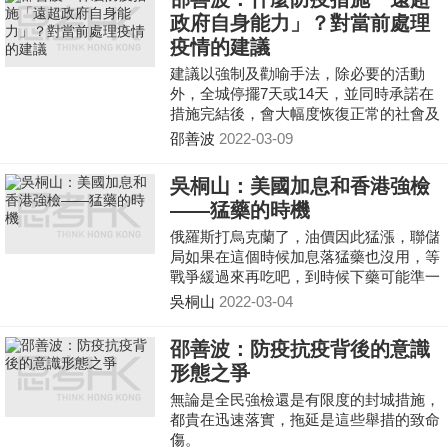
政府自身能力」？對當前處理
疫情的建議
建議以強制及勸喻手法，除必要的活動
外，全城停擺7天或14天，並同時承諾在
措施完結後，會大幅度恢復正常的社會及
經濟活動。
邵善波
2022-03-09
吳桐山：美國加息和香港強檢
——猛藥的時機
俄羅斯打烏克蘭了，油價因此猛漲，聯儲
局如果在這個時候加息落猛藥也沒用，等
戰爭緩過來再吃吧，到時候下藥可能準一
點。全民強檢是一劑猛藥，必須止咳。如
吳桐山
2022-03-04
果現在全民強檢，哪怕內地再支援香港也
不能把所有人隔離起來。所以專家們為甚
邵善波：防疫抗疫背後的意識
麼說要等一等，等高峰期過了再強檢
形態之爭
無論是全民強檢還是有限度的封城措施，
都貴在迅速落實，拖延是這些舉措的致命
傷。