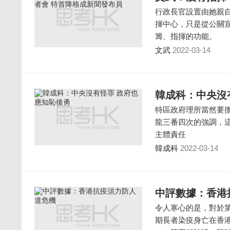
行政長官設置由她親
揮中心，只是從公關
籌、指揮的功能。
文武
2022-03-14
韓成科：中央沒
特區政府理所當然要
龍三番四次的強調，
主體責任
韓成科
2022-03-14
中評數據：香港
令人寒心的是，對於
期長者染疫身亡在香