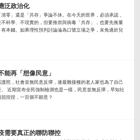
應泛政治化
「清零」還是「共存」爭論不休。在今天的世界，必須承認，
是不科學、不現實的，但要推崇與病毒「共存」，也要先衡量
、有本錢。如果理性預判討論淪為口號立場之爭，未免過於兒
不能再「想像民意」
苗護照，社會並無民意反彈，連最難接種的老人家也為了自己
受。 近期宣布全民強制檢測也是一樣，民意並無反彈，早知社
扭扭捏捏，一百個不願意？
疫需要真正的聯防聯控