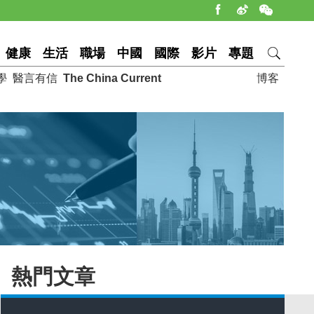
健康
生活
職場
中國
國際
影片
專題
學
醫言有信
The China Current
博客
熱門文章