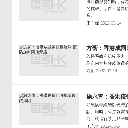
據目前形勢判斷，香
的挑戰」，而不是像
音。
王向偉
2022-03-14
方蘅：香港成國
若特區政府抗疫不力
為在內地居住或旅遊
方蘅
2022-03-14
施永青：香港疫
如果病毒繼續以現時的
診。屆時，香港就實
前，就進行禁足與全
施永青
2022-03-14