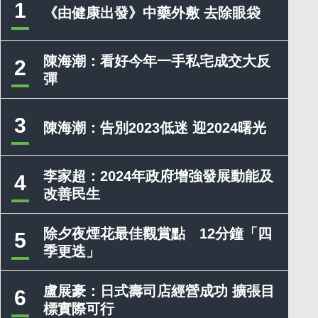
1
《由健康出發》中藥外敷 去除眼袋
陳海潮：看好今年一手私宅成交大反
2
彈
3
陳海潮：告別2023低迷 迎2024曙光
李家超：2024年政府增強發展動能及
4
改善民生
除夕夜煙花最佳觀賞點 12分鐘「四
5
季更迭」
盧展豪：日式壽司店經營成功 擴張目
6
標實際可行