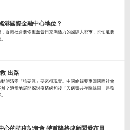
搖港國際金融中心地位？
挫，香港社會要恢復至昔日充滿活力的國際大都市，恐怕還要
走。
救 出路
港動態清零「強硬派」要來得現實。中國終歸要重回國際社會
不然？適當地展開探討疫情緩和後「與病毒共存路線圖」是務
罪。
中心的抗疫記者會 特首降格成新聞發布員