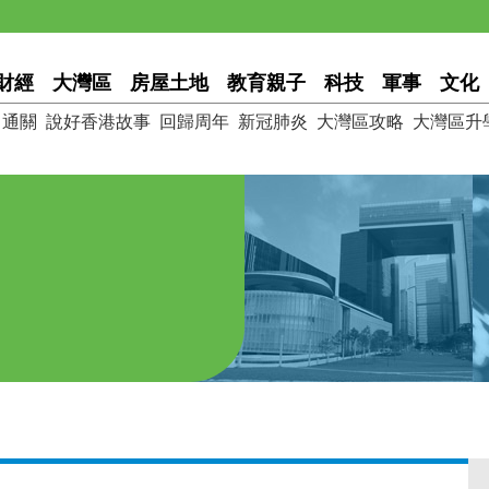
財經
大灣區
房屋土地
教育親子
科技
軍事
文化
通關
說好香港故事
回歸周年
新冠肺炎
大灣區攻略
大灣區升