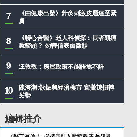
《由健康出發》針灸刺激皮層達至緊
7
膚
《聯心合醫》老人科偵探︰長者頭痛
8
就醫頭？ 勿輕信表面徵狀
9
汪敦敬：房屋政策不能語焉不詳
陳海潮:欲振興經濟樓市 宜撤辣扭轉
10
劣勢
編輯推介
《醫言有信 》 擬精簡引入新藥程序 長遠助