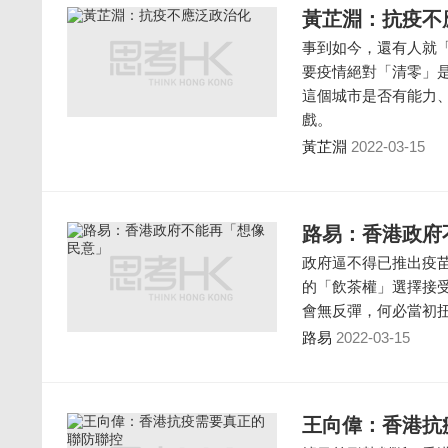
黃芷淵：抗疫不
事到如今，還有人就
要疫情絕對「清零」
這個城市是否有能力
戲。
黃芷淵
2022-03-15
路易：香港政府
政府逼不得已推出疫
的「飲茶權」選擇接
會無反彈，何必當初
路易
2022-03-15
王向偉：香港抗