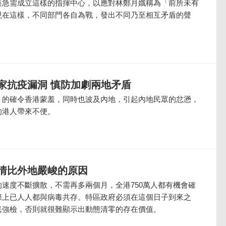
港急需成立這樣的指揮中心，以應對林鄭月娥稱為「前所未有
現在這樣，不同部門各自為戰，發出不同乃至相互矛盾的聲
家抗疫漏洞 慎防加劇兩地矛盾
，的確令香港蒙羞，同時也波及內地，引起內地民眾的忿懣，
的港人帶來不便。
情比外地嚴峻的原因
速度不斷擴散，不需再多兩個月，全港750萬人都有機會確
際上已人人都與病毒共存。特區政府必須在這個日子到來之
民強檢，否則就很難顯示出動態清零的存在價值。