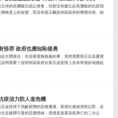
自主持的高層級抗疫記者會，但卻沒有建立起高層級的抗疫指
宣傳角度上的改變，而沒有真正觸及特區政府的整體決策、統
有怪罪 政府也應知恥後勇
擔起主體責任，但這樣毫無疑義的事，竟然需要韓正以及夏寶
這說明甚麼？說明特區政府在第五波疫情上並未有很好地擔起
抗疫須力防人道危機
第五波疫情下高齡群體的悲慘遭遇，香港社會卻漠然以對，近
港社交媒體引發的悲傷情緒，僅僅是孩童染疫身亡的二分之