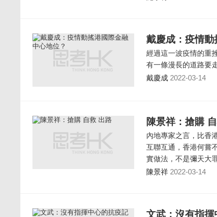
戴慶成：疫情動
經過這一波疫情的重
有一條漫長的道路要
戴慶成
2022-03-14
陳景祥：搶購 自
內地專家之言，比香
互聯互通，香港何嘗
實做法，不是彌天大
陳景祥
2022-03-14
文武：沒有指揮