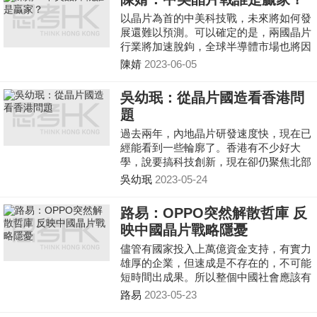
以晶片為首的中美科技戰，未來將如何發
展還難以預測。可以確定的是，兩國晶片
行業將加速脫鉤，全球半導體市場也將因
此承受震蕩，業內人士對此並不樂見。
陳婧
2023-06-05
吳幼珉：從晶片國造看香港問
題
過去兩年，內地晶片研發速度快，現在已
經能看到一些輪廓了。香港有不少好大
學，說要搞科技創新，現在卻仍聚焦北部
都會區發展規劃，說是將來會在那裡建國
吳幼珉
2023-05-24
際創新科技中心,,,。相比之下，那是兩地
的差距，也是問題。
路易：OPPO突然解散哲庫 反
映中國晶片戰略隱憂
儘管有國家投入上萬億資金支持，有實力
雄厚的企業，但速成是不存在的，不可能
短時間出成果。所以整個中國社會應該有
個冷靜的，敬畏的心態，踏實做事。晶片
路易
2023-05-23
的發展應該是積累到一定程度後順勢而為