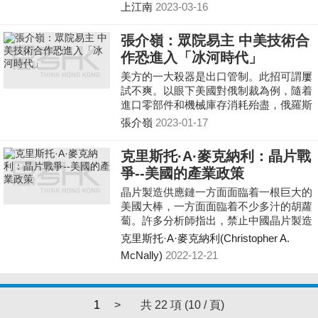
機），那些隨美國制裁中國的廠商就要永
上江南
2023-03-16
久退出中國了，筆者奉勸某些廠商好好思
考下這個制裁是否值得。
張介嶺：眾院易主 中美技術合
作恐進入「冰河時代」
美方的一大殺器是出口管制。此招可謂屢
試不爽。以眼下美國對俄制裁為例，隨着
進口零部件和機械庫存消耗殆盡，俄羅斯
國防和能源等支柱產業日漸困頓，導致了
張介嶺
2023-01-17
戰場取勝機會降低。 顯然，美方對華早
就這麼做了，且愈演愈烈。去年十月，美
克里斯托·A·麥克納利：晶片戰
國商務部工業和安全局宣佈，除非獲得特
爭--美國的產業政策
別許可，不再允許企業向中國供應先進計
算晶片、晶片製造設備和其他產品，這無
晶片製造供應鏈一方面面臨着一根巨大的
異於封殺了對華轉讓先進圖形處理設備、
美國大棒，一方面面臨着不少多汁的胡蘿
在中國超級電腦中使用美國晶片和專業技
蔔。許多分析師指出，禁止中國晶片製造
術。此外，美方還極限施壓，限制美國
商進口美國設備的規定可能會使他們倒退
克里斯托·A·麥克納利(Christopher A.
人，包括綠卡持有者為中國半導體企業工
幾十年。
McNally)
2022-12-21
作，大有徹底封殺之勢。
1
>
共 22 項 (10 / 頁)