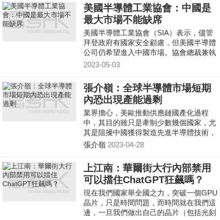
的項目，而非靠花錢、引進人才可以快速
美國半導體工業協會：中國是
擴張的產業。雖有國家級的戰略支持，但
最大市場不能缺席
仍需回歸市場規律：誰適合做誰做，誰到
了產業級別誰做，誰在相關領域有積累誰
美國半導體工業協會（SIA）表示，儘管
做，否則會造成巨大的社會資源浪費，也
拜登政府有國家安全顧慮，但美國半導體
會造成行業震蕩。
公司仍希望進入中國市場。協會總裁兼執
行長John Neuffer說：「（中國）是我們
2023-05-03
最大的市場，我們
張介嶺：全球半導體市場短期
內恐出現產能過剩
業界擔心，美歐推動供應鏈國產化過程
中，其目的雖只是牽制少數幾個國家，尤
其是阻擾中國獲得製造先進半導體技術，
但各國都會把保護或擴大自身利益放在首
張介嶺
2023-04-28
位，過度的投資競爭或導致半導體市場斷
崖式下滑。美歐新建代工廠大部分產能預
上江南：華爾街大行內部禁用
計將在2023年及以後投產，一旦大量出
可以擋住ChatGPT狂飆嗎？
貨，未來12至18個月全球半導體市場很可
能嚴重產能過剩，利潤也會受到侵蝕，恐
現在我們國家舉全國之力，突破一個GPU
再度出現虧損競爭、「懦夫博弈」危局。
晶片，只是時間問題，而時間就在我們這
邊，一旦我們做出自己的晶片（包括光刻