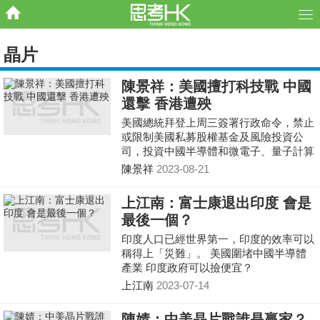
晶片
陳景祥：美國擅打科技戰 中國
還擊 香港遭殃
美國總統拜登上周三簽署行政命令，禁止
或限制美國私募股權基金及風險投資公
司，投資中國半導體和微電子、量子計算
及人工智能（AI）等三大科技範疇；行政
陳景祥
2023-08-21
命令附件還列明，香港和澳門也會列為受
關注地區。
上江南：富士康退出印度 會是
最後一個？
印度人口已經世界第一，印度的效率可以
稱得上「災難」。 美國圍堵中國半導體
產業 印度政府可以撿便宜？
上江南
2023-07-14
陳婧：中美晶片戰誰是贏家？