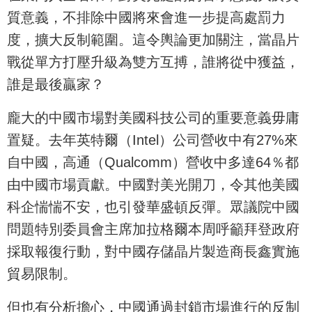
質意義，不排除中國將來會進一步提高處罰力
度，擴大反制範圍。這令輿論更加關注，當晶片
戰從單方打壓升級為雙方互搏，誰將從中獲益，
誰是最後贏家？
龐大的中國市場對美國科技公司的重要意義毋庸
置疑。去年英特爾（Intel）公司營收中有27%來
自中國，高通（Qualcomm）營收中多達64％都
由中國市場貢獻。中國對美光開刀，令其他美國
科企惴惴不安，也引發華盛頓反彈。眾議院中國
問題特別委員會主席加拉格爾本周呼籲拜登政府
採取報復行動，對中國存儲晶片製造商長鑫實施
貿易限制。
但也有分析擔心，中國通過封鎖市場進行的反制