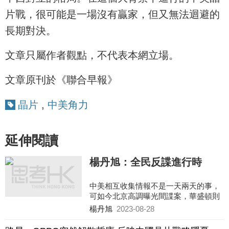
片戰，很可能是一場沒有贏家，但又無法迴避的
長期對決。
文章只屬作者觀點，不代表本網立場。
文章原刊於《聯合早報》
晶片
,
中美角力
延伸閱讀
楊丹旭：全民反諜進行時
中美相互收集情報不是一天兩天的事，
可如今北京高調曝光間諜案，華盛頓則
不加掩飾正在加緊對中國開展情報活
楊丹旭
2023-08-28
動，反映出中美在國安問題上的較勁已
經白熱化，甚至在這場間諜戰中打起了