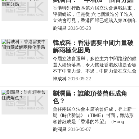
香港特別行政區第六屆立法會選戰結束，
評價紛紜，但是從 六七個激進分子進入
立法會可見，香港回歸已經踏入第20個年
頭，然而踐行一國兩制還是一條艱難的道
劉瀾昌
2016-09-23
路。
韓成科：香港需要中間力量破
解兩極化困局
今屆立法會選舉，多位主力中間路線的候
選人紛紛落馬，令人懷疑香港政壇是否容
不下中間力量。不過，中間力量在立法會
選舉遭遇滑鐵盧，原因有很多，包括選舉
韓成科
2016-09-22
工程進行得太遲、候選人缺乏知名度，而
且在兩大陣營的強力棄保之下，壓縮了中
劉瀾昌︰誰能頂替曾鈺成角
間力量的空間。
色？
曾任兩屆立法會主席的曾鈺成，登上新一
期《時代雜誌》（TIME）封面，雜誌形
容曾鈺成是「香港的希望」（Hong
Kong\'s Hope），可以成為中港矛盾的調
劉瀾昌
2016-09-07
解人。到底曾鈺成是否成為香港的希望，