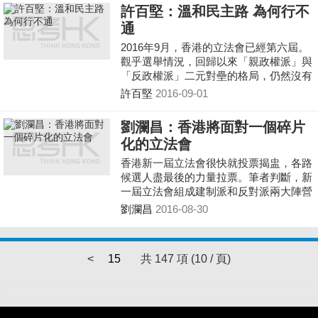
不得而知...
許百堅：溫和民主路 為何行不
通
2016年9月，香港的立法會已經第六屆。
觀乎選舉情況，回歸以來「親政權派」與
「反政權派」二元對壘的格局，仍然沒有
明顯的改變。兩年前部分泛民中人提出的
許百堅
2016-09-01
「第三路線」，至今似乎還是沒有形成氣
候。
劉瀾昌：香港將面對一個碎片
化的立法會
香港新一屆立法會很快就投票揭盅，各路
候選人盡最後的力量拉票。筆者判斷，新
一屆立法會組成建制派和反對派兩大陣營
的格局不會有大的變化，席位在2，3席上
劉瀾昌
2016-08-30
落，但是終歸反對陣營不可能席位過半，
而建制派席位也未能超過三分之二。
<
15
共 147 項 (10 / 頁)