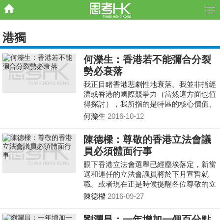
港獨
何濼生：香港若不能彌合分裂
勢必衰落
我正目睹香港悲劇性地衰落。我並非指經
濟或香港的國際競爭力（當然這方面也值
得探討），我所指的是特區的核心價值、
香港的特性，以及我曾說的城市之“魂”。
何濼生
2016-10-12
陳德樑：尊敬的香港立法會議
員必須體面行事
眼下香港立法會選舉已經塵埃落定，新當
選和連任的立法會議員將於下月宣誓就
職。或者現在正是時候提醒各位尊敬的立
法會議員，尤其是那些新當選議員，他們
陳德樑
2016-09-27
在未來四年任期內作為法律制定者的職
責。
劉瀾昌：一年增加一個百分點