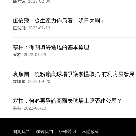
邵善波
2023-02-09
伍俊飛：從生產力佈局看「明日大嶼」
伍俊飛
2023-01-13
寒柏：有關填海造地的基本原理
寒柏
2023-01-09
袁順圍：從粉嶺高球場爭議學懂取捨 有利房屋發展
袁順圍
2022-09-29
寒柏：何必再爭論高爾夫球場上應否建公屋？
寒柏
2022-08-23
關於我們
聯絡我們
版權聲明
私隱政策