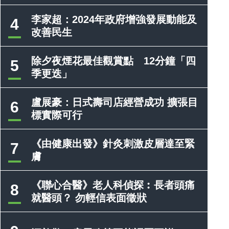
李家超：2024年政府增強發展動能及
4
改善民生
除夕夜煙花最佳觀賞點 12分鐘「四
5
季更迭」
盧展豪：日式壽司店經營成功 擴張目
6
標實際可行
《由健康出發》針灸刺激皮層達至緊
7
膚
《聯心合醫》老人科偵探︰長者頭痛
8
就醫頭？ 勿輕信表面徵狀