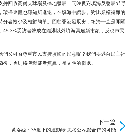
支持回收高爾夫球場及棕地發展，同時反對填海及發展郊野
，環保團體也應知所進退，在填海中讓步。對比業權複雜的
持分者較少及相對簡單。回顧香港發展史，填海一直是開闢
45.3%受訪者贊成在維港以外填海興建新市鎮，反映市民
他們又可否尊重市民支持填海的民意呢？我們要邁向民主社
腦後，否則將與獨裁者無異，是文明的倒退。
下一篇
黃洛絲：35度下的運動場 思考公私營合作的可能