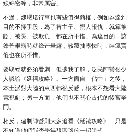
線綿密等，非常厲害。
不過，魏瓔珞行事也有些值得商榷，例如為達到
目的不擇手段，為了替主子、親人報仇，就算被
貶、被冤、被欺負，都在所不惜。為達目的，該
鋒芒畢露時就鋒芒畢露，該藏拙露怯時，裝瘋賣
傻也在所不惜。
要取經就必須看劇，但據我了解，泛民陣營很少
人議論《延禧攻略》。一方面自「佔中」之後，
本土派對大陸的東西都很反感，根本不想看大陸
電視劇；另一方面，他們也不關心古代的後宮爭
鬥。
相反，建制陣營則大多追看《延禧攻略》，只是
不知道他們能否學得魏瓔珞的一招半式。