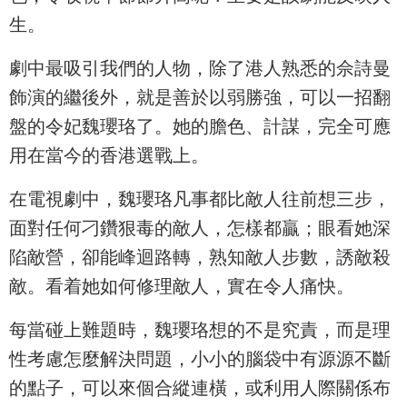
生。
劇中最吸引我們的人物，除了港人熟悉的佘詩曼
飾演的繼後外，就是善於以弱勝強，可以一招翻
盤的令妃魏瓔珞了。她的膽色、計謀，完全可應
用在當今的香港選戰上。
在電視劇中，魏瓔珞凡事都比敵人往前想三步，
面對任何刁鑽狠毒的敵人，怎樣都贏；眼看她深
陷敵營，卻能峰迴路轉，熟知敵人步數，誘敵殺
敵。看着她如何修理敵人，實在令人痛快。
每當碰上難題時，魏瓔珞想的不是究責，而是理
性考慮怎麼解決問題，小小的腦袋中有源源不斷
的點子，可以來個合縱連橫，或利用人際關係布