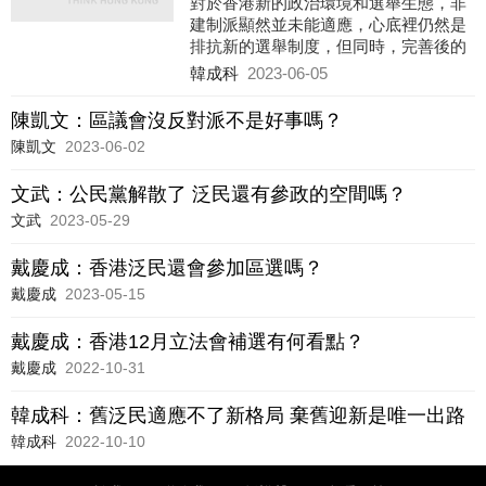
對於香港新的政治環境和選舉生態，非
建制派顯然並未能適應，心底裡仍然是
排抗新的選舉制度，但同時，完善後的
選舉制度，絕不可能是「一時」之制，
韓成科
2023-06-05
將會一直沿用並成為香港政制發展的
「新路徑」，這意味拒絕接受新選制，
陳凱文：區議會沒反對派不是好事嗎？
不只是缺席一屆的選舉，而是永遠隔絕
陳凱文
2023-06-02
於香港選舉之路，這樣政黨就沒有再存
在的需要和意義。非建制派如果接連拒
文武：公民黨解散了 泛民還有參政的空間嗎？
絕參加新的立法會和區議會選舉，意思
已經非常明確，就是「永別選舉」，這
文武
2023-05-29
樣其成員就要思考出路問題，不想選的
可留下，想選的化整為零，劃清界線，
戴慶成：香港泛民還會參加區選嗎？
丟掉包袱，輕裝上陣，似乎是唯一出
戴慶成
2023-05-15
路。
戴慶成：香港12月立法會補選有何看點？
戴慶成
2022-10-31
韓成科：舊泛民適應不了新格局 棄舊迎新是唯一出路
韓成科
2022-10-10