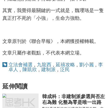
其實，我覺得最關鍵的一式就是，魏瓔珞是一隻
真正打不死的「小強」，生命力強勁。
文章原刊於《聯合早報》，本網獲授權轉載。
文章只屬作者觀點，不代表本網立場。
立法會補選
,
九龍西
,
延禧攻略
,
劉小麗
,
李
卓人
,
陳凱欣
,
建制派
,
泛民
延伸閱讀
韓成科：非建制派參選與否左
右為難 化整為零是唯一出路