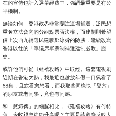
在的宣傳也計入選舉經費中，強調最重要是有公
平機制。
無論如何，香港政界非常關注這場補選，泛民想
重奪立法會內的分組點票否決權，而建制則希望
借上次西九補選民建聯鄭泳舜的險勝，繼續改寫
香港以往的「單議席單票制補選建制必敗」歷
史。
或許他們可從《延禧攻略》中取經。這套電視劇
近期在香港大熱，我最近也趁放年假一口氣看了
68集，且愈看愈想看，而我那些同樣快「登六」
的朋友或老同學，竟也有同感。
和「甄嬛傳」的細膩相比，《延禧攻略》有何特
色，令收視率節節升高呢？主要是該劇能反映人