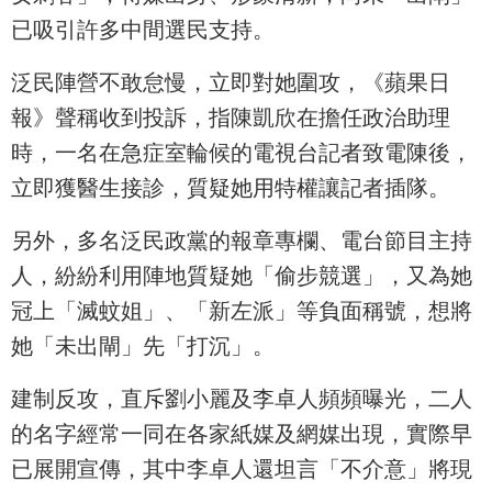
已吸引許多中間選民支持。
泛民陣營不敢怠慢，立即對她圍攻，《蘋果日
報》聲稱收到投訴，指陳凱欣在擔任政治助理
時，一名在急症室輪候的電視台記者致電陳後，
立即獲醫生接診，質疑她用特權讓記者插隊。
另外，多名泛民政黨的報章專欄、電台節目主持
人，紛紛利用陣地質疑她「偷步競選」，又為她
冠上「滅蚊姐」、「新左派」等負面稱號，想將
她「未出閘」先「打沉」。
建制反攻，直斥劉小麗及李卓人頻頻曝光，二人
的名字經常一同在各家紙媒及網媒出現，實際早
已展開宣傳，其中李卓人還坦言「不介意」將現