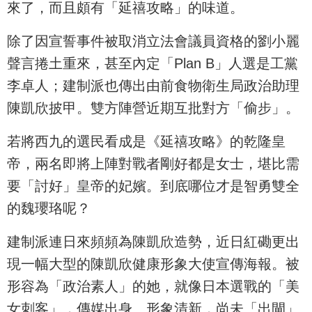
來了，而且頗有「延禧攻略」的味道。
除了因宣誓事件被取消立法會議員資格的劉小麗
聲言捲土重來，甚至內定「Plan B」人選是工黨
李卓人；建制派也傳出由前食物衛生局政治助理
陳凱欣披甲。雙方陣營近期互批對方「偷步」。
若將西九的選民看成是《延禧攻略》的乾隆皇
帝，兩名即將上陣對戰者剛好都是女士，堪比需
要「討好」皇帝的妃嬪。到底哪位才是智勇雙全
的魏瓔珞呢？
建制派連日來頻頻為陳凱欣造勢，近日紅磡更出
現一幅大型的陳凱欣健康形象大使宣傳海報。被
形容為「政治素人」的她，就像日本選戰的「美
女刺客」，傳媒出身、形象清新，尚未「出閘」