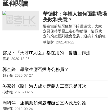
延伸閱讀
華德財：年輕人如何面對職場
失敗和失意？
要在當前新冠疫情下跨過逆境，大家一
定要保持學習上進心和積極，這樣就一
定能夠把握到機會發展，迎接未來的種
種挑戰。
華德財
2021-03-22
雲尼：「天才IT大臣」都在用的 番茄工作法
雲尼
2020-12-23
郭金鋒：畢業生應否投考公務員？
郭金鋒
2020-07-27
岑家雄《路》港人成功定義人工高只是其次
岑家雄
2020-03-15
周綺萍：企業應如何處理辦公室內政治討論
周綺萍
2019-09-24