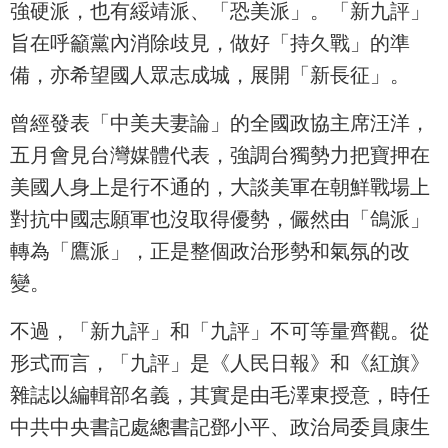
強硬派，也有綏靖派、「恐美派」。「新九評」
旨在呼籲黨內消除歧見，做好「持久戰」的準
備，亦希望國人眾志成城，展開「新長征」。
曾經發表「中美夫妻論」的全國政協主席汪洋，
五月會見台灣媒體代表，強調台獨勢力把寶押在
美國人身上是行不通的，大談美軍在朝鮮戰場上
對抗中國志願軍也沒取得優勢，儼然由「鴿派」
轉為「鷹派」，正是整個政治形勢和氣氛的改
變。
不過，「新九評」和「九評」不可等量齊觀。從
形式而言，「九評」是《人民日報》和《紅旗》
雜誌以編輯部名義，其實是由毛澤東授意，時任
中共中央書記處總書記鄧小平、政治局委員康生