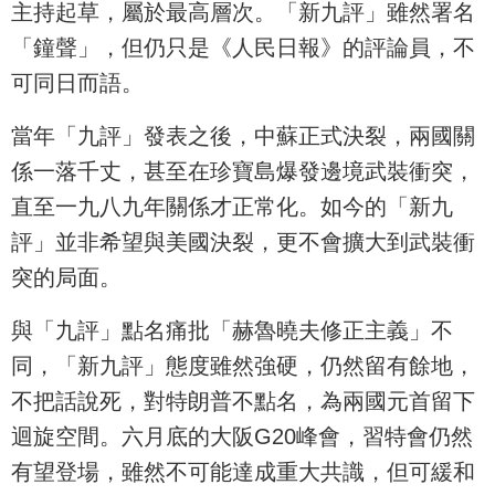
主持起草，屬於最高層次。「新九評」雖然署名
「鐘聲」，但仍只是《人民日報》的評論員，不
可同日而語。
當年「九評」發表之後，中蘇正式決裂，兩國關
係一落千丈，甚至在珍寶島爆發邊境武裝衝突，
直至一九八九年關係才正常化。如今的「新九
評」並非希望與美國決裂，更不會擴大到武裝衝
突的局面。
與「九評」點名痛批「赫魯曉夫修正主義」不
同，「新九評」態度雖然強硬，仍然留有餘地，
不把話說死，對特朗普不點名，為兩國元首留下
迴旋空間。六月底的大阪G20峰會，習特會仍然
有望登場，雖然不可能達成重大共識，但可緩和