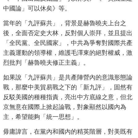
中國論」可以休矣》等。
當年的「九評蘇共」，背景是赫魯曉夫上台之
後，全面否定史大林，反對個人崇拜，並且提出
「全民黨、全民國家」，中共為爭奪對國際共產
主義運動的領導權，維護毛澤東的絕對權威，激
烈批判「赫魯曉夫修正主義」。
如果說「九評蘇共」是共產陣營內的意識形態論
戰，那麼中美貿易戰之下的「新九評」，固然有
反駁美國的種種指責，亮出中方底線之意，但北
京無意在國際上掀起論戰，對象顯然以國內為
主，希望能夠「統一思想」。
毋庸諱言，在黨內和國內的精英階層，對美既有