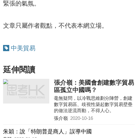
緊張的氣氛。
文章只屬作者觀點，不代表本網立場。
中美貿易
延伸閱讀
張介嶺：美國會創建數字貿易
區孤立中國嗎？
毫無疑問，以冷戰思維劃分陣營，創建
數字貿易區、歧視性築起數字貿易壁壘
的做法逆流而動，不得人心。
張介嶺
2020-10-16
朱穎：說「特朗普是商人」誤導中國