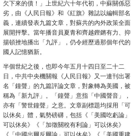
欠下來的債！」上世紀六十年代初，中蘇關係惡
劣，由《人民日報》和《紅旗》雜誌以編輯部名
義，連續發表九篇文章，對蘇共的內外政策全面
展開抨擊。當年播音員夏青和齊越鏗鏘有力、抑
揚頓挫地播出「九評」，仍令經歷過那個年代的
國人記憶猶新。
半個世紀之後，也即今年五月十四日至二十二
日，中共中央機關報《人民日報》又一連刊出署
名「鐘聲」的九篇評論文章，對象轉為美國，被
稱為「新九評」。「鐘聲」意指「中國聲音」，
亦有「警世鐘聲」之意。文章副標題均採用「可
以休矣」體，氣勢磅礴，包括《「美國吃虧論」
可以休矣》《「加徵關稅有利論」可以休矣》
《「中國出爾反爾論」可以休矣》《「美國重建