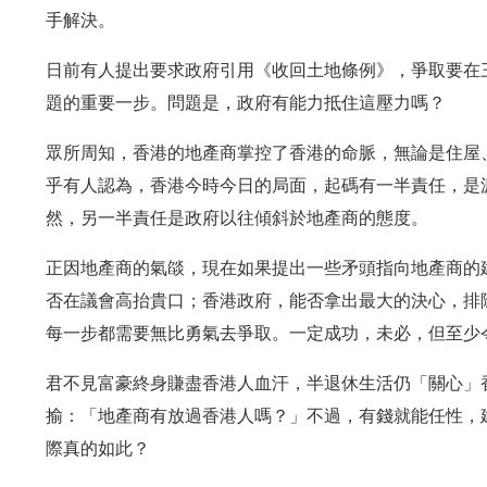
手解決。
日前有人提出要求政府引用《收回土地條例》，爭取要在
題的重要一步。問題是，政府有能力抵住這壓力嗎？
眾所周知，香港的地產商掌控了香港的命脈，無論是住屋
乎有人認為，香港今時今日的局面，起碼有一半責任，是
然，另一半責任是政府以往傾斜於地產商的態度。
正因地產商的氣燄，現在如果提出一些矛頭指向地產商的
否在議會高抬貴口；香港政府，能否拿出最大的決心，排
每一步都需要無比勇氣去爭取。一定成功，未必，但至少
君不見富豪終身賺盡香港人血汗，半退休生活仍「關心」
揄：「地產商有放過香港人嗎？」不過，有錢就能任性，
際真的如此？