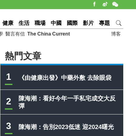
健康
生活
職場
中國
國際
影片
專題
學
醫言有信
The China Current
博客
熱門文章
1
《由健康出發》中藥外敷 去除眼袋
陳海潮：看好今年一手私宅成交大反
2
彈
3
陳海潮：告別2023低迷 迎2024曙光