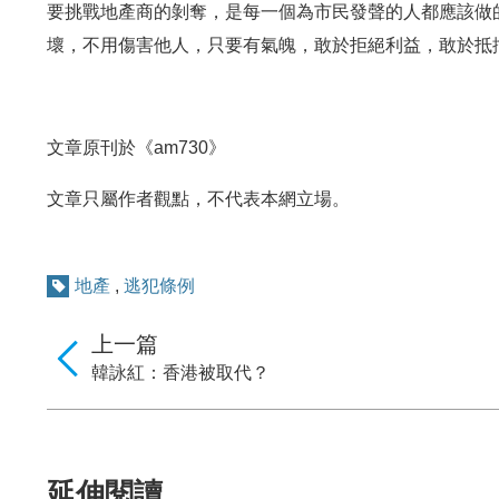
要挑戰地產商的剝奪，是每一個為市民發聲的人都應該做
壞，不用傷害他人，只要有氣魄，敢於拒絕利益，敢於抵
文章原刊於《am730》
文章只屬作者觀點，不代表本網立場。
地產
,
逃犯條例
上一篇
韓詠紅：香港被取代？
延伸閱讀