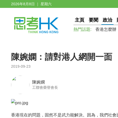
2026年8月8日 ｜ 星期六
主頁
要聞
政治
熱門話題:
香港怎麼辦
陳婉嫻：請對港人網開一面
2019-09-23
陳婉嫻
工聯會榮譽會長
香港現在的問題，固然不是武力能解決。因為，我們社會