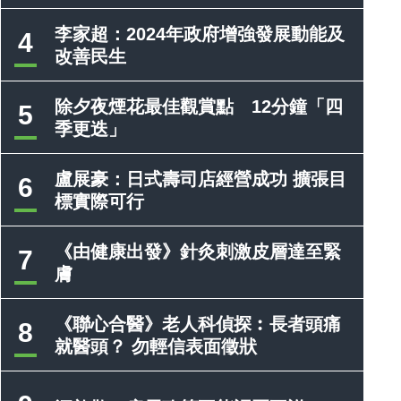
李家超：2024年政府增強發展動能及
4
改善民生
除夕夜煙花最佳觀賞點 12分鐘「四
5
季更迭」
盧展豪：日式壽司店經營成功 擴張目
6
標實際可行
《由健康出發》針灸刺激皮層達至緊
7
膚
《聯心合醫》老人科偵探︰長者頭痛
8
就醫頭？ 勿輕信表面徵狀