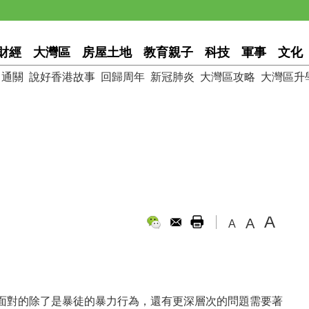
財經
大灣區
房屋土地
教育親子
科技
軍事
文化
通關
說好香港故事
回歸周年
新冠肺炎
大灣區攻略
大灣區升
A
A
A
面對的除了是暴徒的暴力行為，還有更深層次的問題需要著