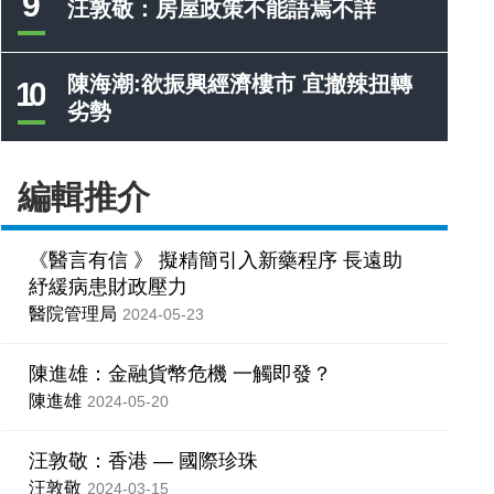
9
汪敦敬：房屋政策不能語焉不詳
陳海潮:欲振興經濟樓市 宜撤辣扭轉
10
劣勢
編輯推介
《醫言有信 》 擬精簡引入新藥程序 長遠助
紓緩病患財政壓力
醫院管理局
2024-05-23
陳進雄：金融貨幣危機 一觸即發？
陳進雄
2024-05-20
汪敦敬：香港 — 國際珍珠
汪敦敬
2024-03-15