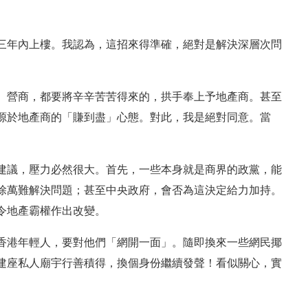
三年內上樓。我認為，這招來得準確，絕對是解決深層次問
、營商，都要將辛辛苦苦得來的，拱手奉上予地產商。甚至
源於地產商的「賺到盡」心態。對此，我是絕對同意。當
建議，壓力必然很大。首先，一些本身就是商界的政黨，能
除萬難解決問題；甚至中央政府，會否為這決定給力加持。
令地產霸權作出改變。
香港年輕人，要對他們「網開一面」。隨即換來一些網民揶
建座私人廟宇行善積得，換個身份繼續發聲！看似關心，實