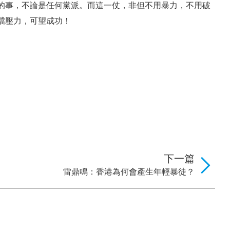
的事，不論是任何黨派。而這一仗，非但不用暴力，不用破
擋壓力，可望成功！
下一篇
雷鼎鳴：香港為何會產生年輕暴徒？