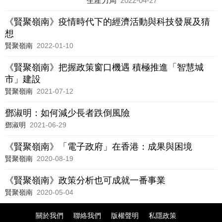
生產力局
2022-04-27
技能及知識，即人工智能（AI）、區塊
鏈（Blockchain）、雲端運算（Cloud
《賢聚嶺南》疫情時代下的經濟活動與科技發展及猜
Computing）、大數據（Big Data）相關
想
的課程最受歡迎
賢聚嶺南
2022-01-10
《賢聚嶺南》把握政策窗口機遇 積極推進「智慧城
市」建設
賢聚嶺南
2021-07-12
鄧淑明：如何減少長者跌倒風險
鄧淑明
2021-06-29
《賢聚嶺南》「電子政府」在香港：成果與困境
賢聚嶺南
2020-08-19
《賢聚嶺南》政策分析也可成就一番事業
賢聚嶺南
2020-05-04
關於我們
聯絡我們
版權聲明
私隱政策