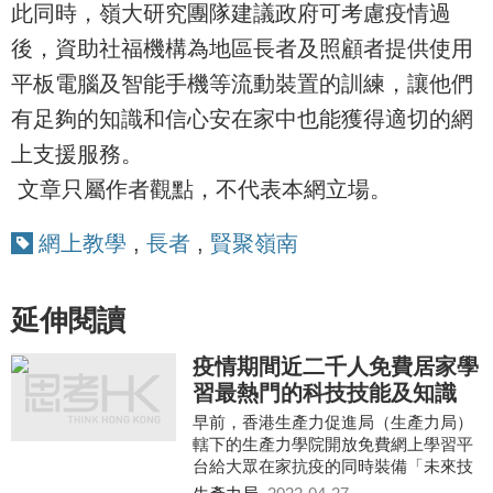
此同時，嶺大研究團隊建議政府可考慮疫情過
後，資助社福機構為地區長者及照顧者提供使用
平板電腦及智能手機等流動裝置的訓練，讓他們
有足夠的知識和信心安在家中也能獲得適切的網
上支援服務。
文章只屬作者觀點，不代表本網立場。
網上教學
,
長者
,
賢聚嶺南
延伸閱讀
疫情期間近二千人免費居家學
習最熱門的科技技能及知識
早前，香港生產力促進局（生產力局）
轄下的生產力學院開放免費網上學習平
台給大眾在家抗疫的同時裝備「未來技
能FutureSkills」。當中，與ABCD科技