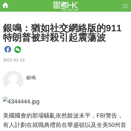
銀鳴：猶如社交網絡版的911
特朗普被封殺引起震蕩波
2021-01-13
銀鳴
美國國會的那場騷亂依然餘波未平，FBI警告，
有人計劃在就職典禮前在華盛頓以及全美50州首