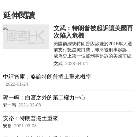
延伸閱讀
文武：特朗普被起訴讓美國再
次陷入危機
美國前總統特朗普因涉嫌於2016年大選
前支付艷星掩口費，即將被刑事起訴，
成為史上第一位被刑事起訴的美國前總
統。由於特朗普早前已公開宣布將參選
文武
2023-04-04
下屆總統大選，他也將是首位被刑事起
訴的參選人。比這宗官司本身更引人注
中評智庫：略論特朗普捲土重來概率
目的是，美國的共和、民主兩黨圍繞這
2022-01-24
宗官司展開的新一輪惡鬥，以及美國會
否再出現更大規模的動亂。美國朝野兩
郭一鳴：白宮之外的第二權力中心
黨均把崛起的中國視為最大的競爭對
手，但實際上，這又何嘗不是用以掩蓋
郭一鳴
2021-03-08
事實真相的欺騙手法？
安裕：特朗普捲土重來
安裕
2021-03-08