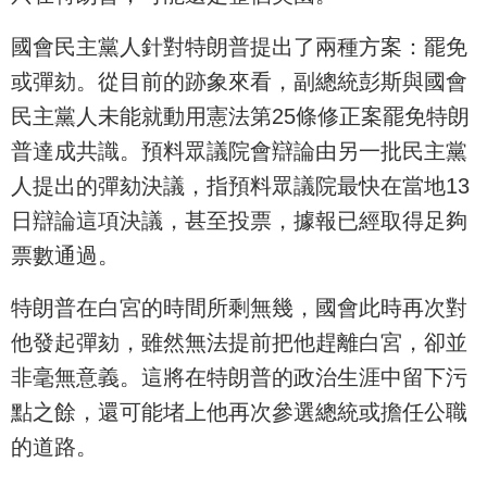
國會民主黨人針對特朗普提出了兩種方案：罷免
或彈劾。從目前的跡象來看，副總統彭斯與國會
民主黨人未能就動用憲法第25條修正案罷免特朗
普達成共識。預料眾議院會辯論由另一批民主黨
人提出的彈劾決議，指預料眾議院最快在當地13
日辯論這項決議，甚至投票，據報已經取得足夠
票數通過。
特朗普在白宮的時間所剩無幾，國會此時再次對
他發起彈劾，雖然無法提前把他趕離白宮，卻並
非毫無意義。這將在特朗普的政治生涯中留下污
點之餘，還可能堵上他再次參選總統或擔任公職
的道路。