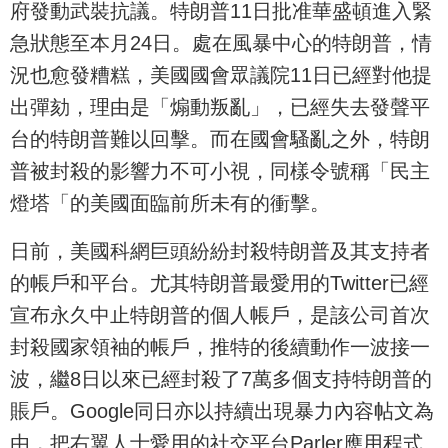
府發動武裝抗議。特朗普11日批准華盛頓進入緊
急狀態至本月24日。處在風暴中心的特朗普，情
況也愈發糟糕，美國國會眾議院11日已經對他提
出彈劾，理由是「煽動叛亂」，已經失去發聲平
台的特朗普難以回擊。而在國會騷亂之外，特朗
普被封殺的影響力不可小視，同樣令號稱「民主
燈塔「的美國面臨前所未有的衝擊。
日前，美國科網巨頭紛紛封殺特朗普及其支持者
的帳戶和平台。尤其特朗普最愛用的Twitter已經
宣布永久中止特朗普的個人帳戶，是該公司首次
封殺國家領袖的帳戶，推特的後續動作一波接一
波，繼8日以來已經封殺了7萬多個支持特朗普的
賬戶。Google同日亦以持續出現暴力內容帖文為
由，把右翼人士愛用的社交平台Parler應用程式