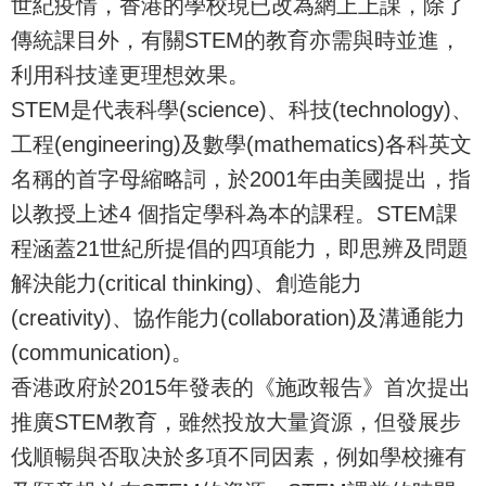
世紀疫情，香港的學校現已改為網上上課，除了
傳統課目外，有關STEM的教育亦需與時並進，
利用科技達更理想效果。
STEM是代表科學(science)、科技(technology)、
工程(engineering)及數學(mathematics)各科英文
名稱的首字母縮略詞，於2001年由美國提出，指
以教授上述4 個指定學科為本的課程。STEM課
程涵蓋21世紀所提倡的四項能力，即思辨及問題
解決能力(critical thinking)、創造能力
(creativity)、協作能力(collaboration)及溝通能力
(communication)。
香港政府於2015年發表的《施政報告》首次提出
推廣STEM教育，雖然投放大量資源，但發展步
伐順暢與否取决於多項不同因素，例如學校擁有