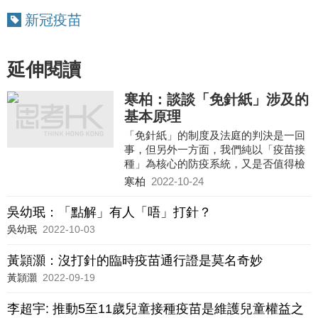
新冠疫苗
延伸閱讀
寒柏：談談「免針紙」涉及的
基本原理
「免針紙」的制度及法庭的判決是一回
事，但另外一方面，我們純以「疫苗接
種」為核心的防疫系統，又是否值得檢
討呢？
寒柏
2022-10-24
「疫苗通行證」的理念，是希望從側面
鼓勵所有人接種。使不肯接種的人在社
吳幼珉：「點解」有人「唔」打針？
區內「寸步難行」。但既然疫苗只能防
吳幼珉
2022-10-03
止重症率及死亡率，我們又應否大力推
行「疫苗通行證」呢？
黃頴灝：沒打針的臨時疫苗通行證是莫名奇妙
黃頴灝
2022-09-19
李超宇: 推動5至11歲兒童接種疫苗是維護兒童權益之