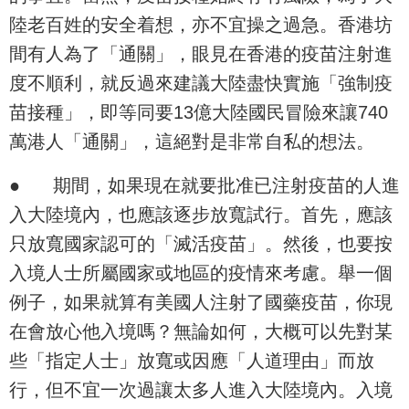
陸老百姓的安全着想，亦不宜操之過急。香港坊
間有人為了「通關」，眼見在香港的疫苗注射進
度不順利，就反過來建議大陸盡快實施「強制疫
苗接種」，即等同要13億大陸國民冒險來讓740
萬港人「通關」，這絕對是非常自私的想法。
●
期間，如果現在就要批准已注射疫苗的人進
入大陸境內，也應該逐步放寬試行。首先，應該
只放寬國家認可的「滅活疫苗」。然後，也要按
入境人士所屬國家或地區的疫情來考慮。舉一個
例子，如果就算有美國人注射了國藥疫苗，你現
在會放心他入境嗎？無論如何，大概可以先對某
些「指定人士」放寬或因應「人道理由」而放
行，但不宜一次過讓太多人進入大陸境內。入境