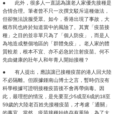
●
此外，很多人一直認為讓老人家優先接種是
合情合理。筆者曾不只一次撰文駁斥這種做法，
但卻無法說服受眾。如今，香港出現了事故，大
概市民也終於知道當中的風險了。其實「疫苗接
種」之目的並非單只為了「個人防疫」，而是人
為地造成整個地區的「群體免疫」。老人家的體
質較差，根本不宜、亦不必急於注射疫苗。何不
先由健康的壯年人和年青人開始接種？
●
有人提出，應該讓已接種疫苗的港人回大陸
不必隔離。但跟據鍾南山博士之言，暫時仍沒有
科學根據可證明接種疫苗後不會再帶病毒。因
此，最理想的情況，是先要至少5成至6成的18至
59歲的大陸老百姓先接種疫苗，才考慮「通關」
的事宜。當然，疫苗接種始終存有風險，為了大