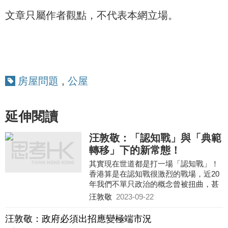
文章只屬作者觀點，不代表本網立場。
房屋問題
,
公屋
延伸閱讀
汪敦敬：「認知戰」與「典範
轉移」下的新常態！
其實現在世道都是打一場「認知戰」！
香港算是在認知戰很激烈的戰場，近20
年我們不單只政治的概念曾被扭曲，甚
至置業和奮鬥概念也被扭曲！要振興香
汪敦敬
2023-09-22
港市場，首先要確保一些價值觀念得到
維護，筆者認為香港的置業概念和奮鬥
汪敦敬：政府必須出招應變極端市況
文化是出了問題，甚至港人對服務的承