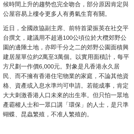
候時間上升的趨勢也完全吻合，部分原因肯定與
公屋容易上樓令更多人有勇氣生育有關。
近日，全國政協副主席、前特首梁振英在社交平
台撰文，建議用不超過100公頃位於大欖郊野公
園的邊陲土地，亦即千分之二的郊野公園面積興
建居屋單位約2萬至3萬個。以實用面積計，每平
方尺劃一作價6,000元。對象是凡香港永久居
民、而不擁有香港住宅物業的家庭，不論其他資
格、資產或入息水準均可申請。若能成事，肯定
大大刺激香港人口未來的出生率。但只怕一眾地
產霸權人士和一眾口講「環保」的人士，是只準
蝴蝶、昆蟲繁殖，不准人繁殖的。