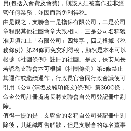
員(包括入會費及會費)，則該人須被當作並非經
營任何業務，並因而豁免利得稅。
由是觀之，支聯會一是擔保有限公司，二是公司
章程跟其他社團會章大致相同，三是公司名稱獲
准毋須加上「有限公司」四隻字，四是根據《稅
務條例》第24條而免交利得稅，顯然是本來可以
根據《社團條例》註冊的社團。是故，保安局長
若認為支聯會本可根據《社團條例》第8條禁止
其運作或繼續運作，行政長官會同行政會議便可
引用《公司(清盤及雜項條文)條例》第360C條，
命令公司註冊處處長將支聯會自公司登記冊中剔
除。
值得一提的是，支聯會的名稱自公司登記冊中剔
除後，其組織即告解散，但是支聯會的每名董事