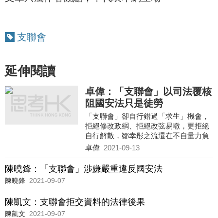
支聯會
延伸閱讀
卓偉：「支聯會」以司法覆核
阻國安法只是徒勞
「支聯會」卻自行錯過「求生」機會，
拒絕修改政綱、拒絕改弦易轍，更拒絕
自行解散，鄒幸彤之流還在不自量力負
隅頑抗，這不過說明「支聯會」是作賊
卓偉
2021-09-13
心虛，內裡有大量不可告人的秘密。
陳曉鋒：「支聯會」涉嫌嚴重違反國安法
陳曉鋒
2021-09-07
陳凱文：支聯會拒交資料的法律後果
陳凱文
2021-09-07