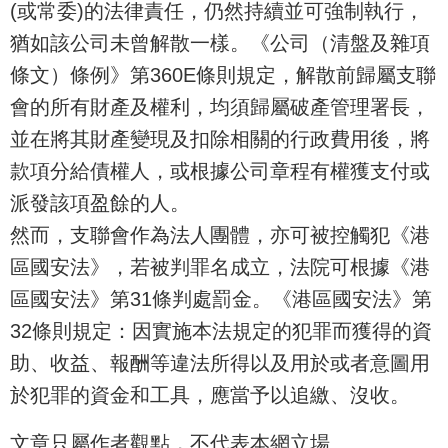
(或常委)的法律責任，仍然持續並可強制執行，
猶如該公司未曾解散一樣。《公司（清盤及雜項
條文）條例》第360E條則規定，解散前歸屬支聯
會的所有財產及權利，均須歸屬破產管理署長，
並在將其財產變現及扣除相關的行政費用後，將
款項分給債權人，或根據公司章程有權獲支付或
派發該項盈餘的人。
然而，支聯會作為法人團體，亦可被控觸犯《港
區國安法》，若被判罪名成立，法院可根據《港
區國安法》第31條判處罰金。《港區國安法》第
32條則規定：因實施本法規定的犯罪而獲得的資
助、收益、報酬等違法所得以及用於或者意圖用
於犯罪的資金和工具，應當予以追繳、沒收。
文章只屬作者觀點，不代表本網立場