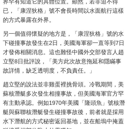
界罕有知道它的具體位置。顯然，若非迫不得
已，「康涅狄格」號不會長時間以水面航行這樣
的方式暴露在外界。
另一個值得懷疑的地方是，「康涅狄格」號的水
下碰撞事故發生在2日，美國海軍卻一直等到7日
才發佈相關消息。這也難怪中國外交部發言人趙
立堅8日批評說，「美方此次故意拖延和隱瞞事
故詳情，缺乏透明度，不負責任。」
趙立堅的說法並非雞蛋裡挑骨頭。冷戰期間，美
蘇核潛艇多次發生相撞事故，但美國海軍官方罕
有主動承認。例如1970年美國「隆頭魚」號核潛
艇與蘇聯核潛艇發生碰撞事故後，前者就是採用
水下潛航的方式秘密返回基地，並在船塢中掩蓋