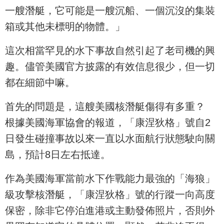
一艘潛艇，它可能是一艘沉船、一個沉沒的集裝
箱或其他未標明的物體。」
這次相當罕見的水下事故自然引起了老司機的興
趣。儘管美國官方披露的有效信息很少，但一切
都在細節中嘛。
首先的問題是，這艘美國核潛艇傷得有多重？
根據美國海軍協會的報道，「康涅狄格」號自2
日發生碰撞事故以來一直以水面航行狀態駛向關
島，預計8日左右抵達。
作為美國海軍當前水下作戰能力最強的「海狼」
級攻擊核潛艇，「康涅狄格」號的行蹤一向高度
保密，除非它停泊進港或主動發佈照片，否則外