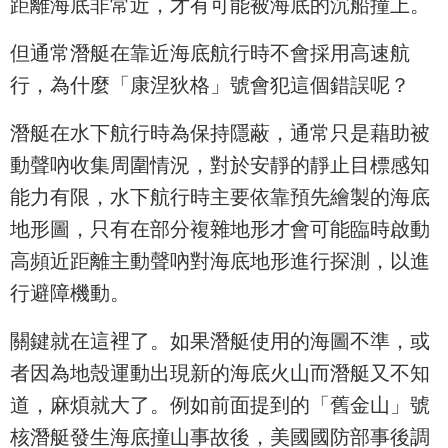
距離海底非常近，才有可能被海底的沉船撞上。
但通常潛艇在靠近海底航行時不會採用高速航
行，為什麼「康涅狄格」號會犯這個錯誤呢？
潛艇在水下航行時為保持隱蔽，通常只是藉助被
動聲吶收集周圍情況，對於安靜的靜止目標感知
能力有限，水下航行時主要依靠預先繪製的海底
地形圖，只有在部分複雜地形才會可能臨時啟動
高頻近距離主動聲吶對海底地形進行探測，以進
行避障機動。
關鍵就在這裡了。如果潛艇使用的海圖不準，或
者因為地殼運動出現新的海底火山而潛艇又不知
道，麻煩就大了。例如前面提到的「舊金山」號
核潛艇發生海底撞山事故後，美國國防部事後調