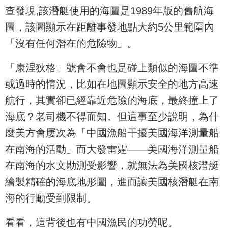
查發現,該潛艇使用的海圖是1989年版的舊航海
圖，該圖顯示在距離事發地點大約5公里範圍內
「沒有任何潛在的危險物」。
「康涅狄格」號會不會也是碰上類似的海圖不準
或過時的情況，比如在地圖顯示安全的地方高速
航行，其實卻已經靠近危險的海底，最終撞上了
海底？老司機不得而知。但這事至少說明，為什
麼美方會屢次為「中國漁船干擾美國海洋測量船
在南海的活動」而大發雷霆——美國海洋測量船
在南海的水文勘測受影響，就無法為美國核潛艇
繪製精確的海底地形圖，進而讓美國核潛艇在南
海的行動受到限制。
看看，這背後也有中國漁民的功勞呢。