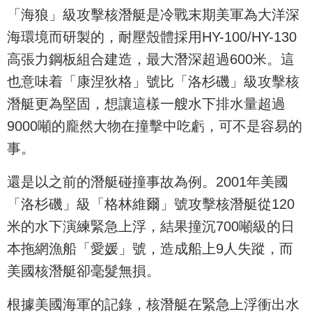
「海狼」級攻擊核潛艇是冷戰末期美軍為大洋深
海環境而研製的，耐壓殼體採用HY-100/HY-130
高張力鋼板組合建造，最大潛深超過600米。這
也意味着「康涅狄格」號比「洛杉磯」級攻擊核
潛艇更為堅固，想讓這樣一艘水下排水量超過
9000噸的龐然大物在撞擊中吃虧，可不是容易的
事。
還是以之前的潛艇碰撞事故為例。2001年美國
「洛杉磯」級「格林維爾」號攻擊核潛艇從120
米的水下演練緊急上浮，結果撞沉700噸級的日
本拖網漁船「愛媛」號，造成船上9人失蹤，而
美國核潛艇卻毫髮無損。
根據美國海軍的記錄，核潛艇在緊急上浮衝出水