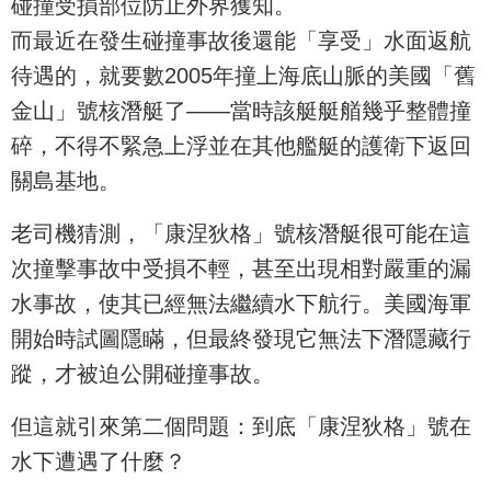
碰撞受損部位防止外界獲知。
而最近在發生碰撞事故後還能「享受」水面返航
待遇的，就要數2005年撞上海底山脈的美國「舊
金山」號核潛艇了——當時該艇艇艏幾乎整體撞
碎，不得不緊急上浮並在其他艦艇的護衛下返回
關島基地。
老司機猜測，「康涅狄格」號核潛艇很可能在這
次撞擊事故中受損不輕，甚至出現相對嚴重的漏
水事故，使其已經無法繼續水下航行。美國海軍
開始時試圖隱瞞，但最終發現它無法下潛隱藏行
蹤，才被迫公開碰撞事故。
但這就引來第二個問題：到底「康涅狄格」號在
水下遭遇了什麼？