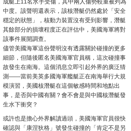
成艇上11名水手受傷，其中兩人傷勢較重被列為
中度。該聲明還表示，該核潛艇仍然處於「安全
穩定的狀態」，核動力裝置沒有受到影響，潛艇
其餘部分的損壞程度正在評估中，美國海軍將對
該事件展開調查。
儘管美國海軍這份聲明沒有透露關於碰撞的更多
細節，但隨後匿名美國海軍官員稱，這次碰撞事
故發生在南海。這個消息立即引起外界的廣泛猜
測——當前美英多國海軍艦艇正在南海舉行大規
模演習，美國核潛艇在這個敏感時間和地點出
事，是否與中國有關？會不會是與中國核潛艇發
生水下衝突？
或許也是擔心外界解讀過頭，美國海軍官員很快
確認與「康涅狄格」號發生碰撞的「肯定不是另