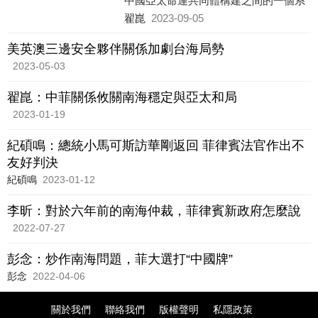
中國亞太命運共同體構建之間的一個系
統性爆發點。圍繞仁愛礁事件的多方危
翟崑
2023-09-05
機如果管控不利，將打破南海地區長期
形成的和平發展局面，成為美國印太秩
美英澳三邊安全夥伴關係加劇台海局勢
序聯動式推進的轉折點。
2023-05-03
翟崑：中菲關係攸關南海穩定與亞太和局
2023-01-19
紀碩鳴：總統小馬可斯訪華剛返回 菲律賓法官作出不
友好判決
紀碩鳴
2023-01-12
李昕：對於六年前的南海仲裁，菲律賓新政府怎麼說
2022-07-27
彭念：炒作南海問題，菲大選打“中國牌”
彭念
2022-04-06
關於我們
聯絡我們
版權聲明
私隱政策