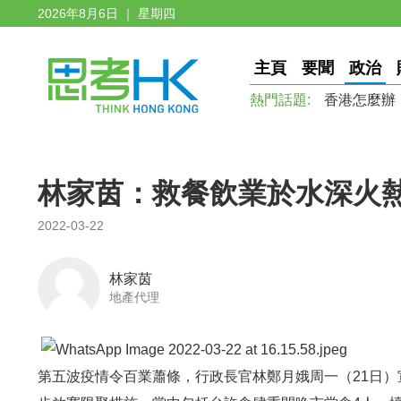
2026年8月6日 ｜ 星期四
主頁
要聞
政治
熱門話題:
香港怎麼辦
林家茵：救餐飲業於水深火熱
2022-03-22
林家茵
地產代理
第五波疫情令百業蕭條，行政長官林鄭月娥周一（21日）