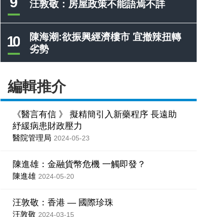
9
汪敦敬：房屋政策不能語焉不詳
陳海潮:欲振興經濟樓市 宜撤辣扭轉
10
劣勢
編輯推介
《醫言有信 》 擬精簡引入新藥程序 長遠助
紓緩病患財政壓力
醫院管理局
2024-05-23
陳進雄：金融貨幣危機 一觸即發？
陳進雄
2024-05-20
汪敦敬：香港 — 國際珍珠
汪敦敬
2024-03-15