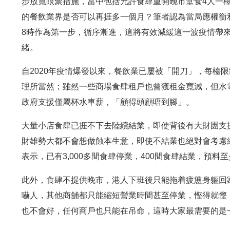
步放寬限聚措施，當中包括允許食肆重開晚市堂食4人一
的餐飲業界是否可以再捱多一個月？筆者認為當局應權衡
8時作為第一步，循序漸進，這將有效減緩這一波疫情帶
緒。
自2020年疫情爆發以來，餐飲業已屢被「開刀」，每檯
理所當然；雖然一些商場食肆租戶也曾獲租金寬減，但水
政府支援僅屬杯水車薪，「顧得頭顧唔到腳」。
大量小店食肆已捱不下去陸續結業，即使背後有大財團支
財雄勢大都不會想做蝕本生意，即使不結業也絕對會考慮
表示，已有3,000多間食肆停業，400間食肆結業，預料
此外，食肆不提供晚市，港人下班後只能拖着疲憊身軀回
嚇人，其他商舖都只能縮短營業時間甚至停業，慳得就慳
也不會好，任何商戶也只能在吊命，這時大家最需要的是