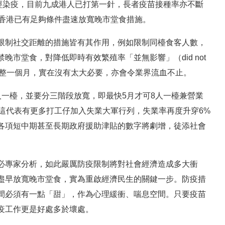
經染疫，目前九成港人已打第一針，長者疫苗接種率亦不斷
示香港已有足夠條件盡速放寬晚市堂食措施。
限制社交距離的措施皆有其作用，例如限制同檯食客人數，
禁晚市堂食，對降低即時有效繁殖率「並無影響」（did not
界多捱整整一個月，實在沒有太大必要，亦會令業界流血不止。
一檯，並要分三階段放寬，即最快5月才可8人一檯兼營業
這代表有更多打工仔加入失業大軍行列，失業率再度升穿6%
各項短中期甚至長期政府援助津貼的數字將劇增，徒添社會
必專家分析，如此嚴厲防疫限制將對社會經濟造成多大衝
盡早放寬晚市堂食，實為重啟經濟民生的關鍵一步。防疫措
間必須有一點「甜」，作為心理緩衝、喘息空間。只要疫苗
疫工作更是好處多於壞處。