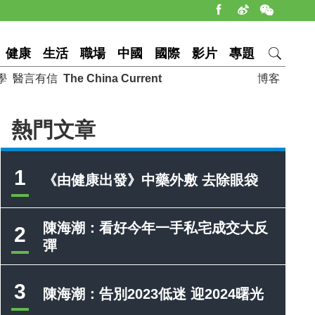
健康
生活
職場
中國
國際
影片
專題
學
醫言有信
The China Current
博客
熱門文章
1
《由健康出發》中藥外敷 去除眼袋
陳海潮：看好今年一手私宅成交大反
2
彈
3
陳海潮：告別2023低迷 迎2024曙光