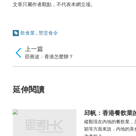
文章只屬作者觀點，不代表本網立場。
飲食業
,
禁堂食令
上一篇
邵善波：香港怎麼辦？
延伸閱讀
邱帆：香港餐飲業
縱觀現在內地的餐飲業，
穎等方面來說，內地的美