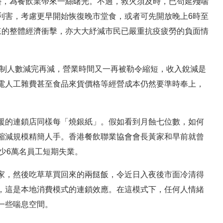
檯，為餐飲業帶來一絲曙光。不過，救火須及時，已苟延殘喘
利害，考慮更早開始恢復晚市堂食，或者可先開放晚上6時至
來的整體經濟衝擊，亦大大紓減市民已嚴重抗疫疲勞的負面情
限制人數減完再減，營業時間又一再被勒令縮短，收入銳減是
電人工雜費甚至食品來貨價格等經營成本仍然要準時奉上，
援的連鎖店同樣每「燒銀紙」。假如看到月蝕七位數，如何
縮減規模精簡人手。香港餐飲聯業協會會長黃家和早前就曾
至少6萬名員工短期失業。
家，然後吃草草買回來的兩餸飯，令近日入夜後市面冷清得
，這是本地消費模式的連鎖效應。在這模式下，任何人情緒
一些喘息空間。