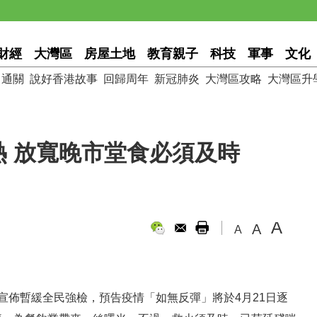
財經
大灣區
房屋土地
教育親子
科技
軍事
文化
通關
說好香港故事
回歸周年
新冠肺炎
大灣區攻略
大灣區升
 放寬晚市堂食必須及時
A
A
A
宣佈暫緩全民強檢，預告疫情「如無反彈」將於4月21日逐