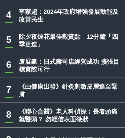
李家超：2024年政府增強發展動能及
4
改善民生
除夕夜煙花最佳觀賞點 12分鐘「四
5
季更迭」
盧展豪：日式壽司店經營成功 擴張目
6
標實際可行
《由健康出發》針灸刺激皮層達至緊
7
膚
《聯心合醫》老人科偵探︰長者頭痛
8
就醫頭？ 勿輕信表面徵狀