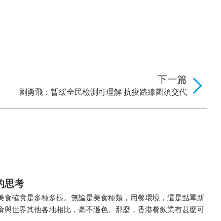
下一篇
劉勇飛：暫緩全民檢測可理解 抗疫路線圖須交代
的思考
美食確實是多種多樣。無論是美食種類，用餐環境，還是點單新
食與世界其他各地相比，毫不遜色。那麼，香港餐飲業有甚麼可