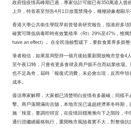
政府指疫情高峰期已過，專家估計可能已有350萬港人曾
上升，特首甚至預告4月1日放寬禁飛令，種種跡象都顯
香港大學公共衛生學院早前曾發表研究報告，指港府多項
確實可降低病毒即時有效繁殖率（Rt）29%至47%，惟獨
have an effect）。在全民強檢暫緩下，要飲食業
筆者相信，如果當局堅持一個月後始重新開放晚市堂食4人
至午夜12時，只會有更多食肆及商戶捱不住而結業收場。
也不足為奇，屆時「報復式消費」未必會出現，反而申領
成本。
毋須專家解釋，大家都已清楚明白疫情有多嚴峻；同樣不
擊。商戶落閘滿街吉舖，本地市況已遠超經濟寒冬時期，
施「辣度」要調控得宜，在疫情回穩漸漸向下之階段，中
通行證繼續嚴格執行，重開晚市風險着實不大，對整個抗