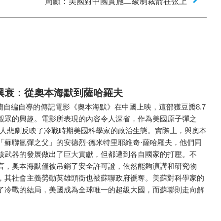
周顯：美國對中國實施二級制裁箭在弦上
興衰：從奧本海默到薩哈羅夫
蘭自編自導的傳記電影《奧本海默》在中國上映，這部獲豆瓣8.7
觀眾的興趣。電影所表現的內容令人深省，作為美國原子彈之
個人悲劇反映了冷戰時期美國科學家的政治生態。實際上，與奧本
「蘇聯氫彈之父」的安德烈·德米特里耶維奇·薩哈羅夫，他們同
核武器的發展做出了巨大貢獻，但都遭到各自國家的打壓。不
言，奧本海默僅被吊銷了安全許可證，依然能夠演講和研究物
，其社會主義勞動英雄頭銜也被蘇聯政府褫奪。美蘇對科學家的
了冷戰的結局，美國成為全球唯一的超級大國，而蘇聯則走向解