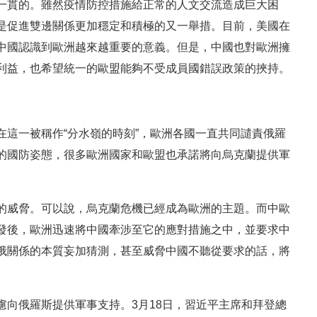
一貫的。雖然疫情防控措施給正常的人文交流造成巨大困
是促進雙邊關係更加穩定和積極的又一舉措。目前，美國在
中國認識到歐洲越來越重要的意義。但是，中國也對歐洲擁
利益，也希望統一的歐盟能夠不受成員國錯誤政策的挾持。
這一被稱作“分水嶺的時刻”，歐洲各國一直共同譴責俄羅
的國防姿態，很多歐洲國家和歐盟也承諾將向烏克蘭提供軍
的威脅。可以說，烏克蘭危機已經成為歐洲的主題。而中歐
發後，歐洲迅速將中國牽涉至它的應對措施之中，並要求中
俄關係的本質妄加猜測，甚至威脅中國不聽從要求的話，將
向俄羅斯提供軍事支持。3月18日，習近平主席和拜登總