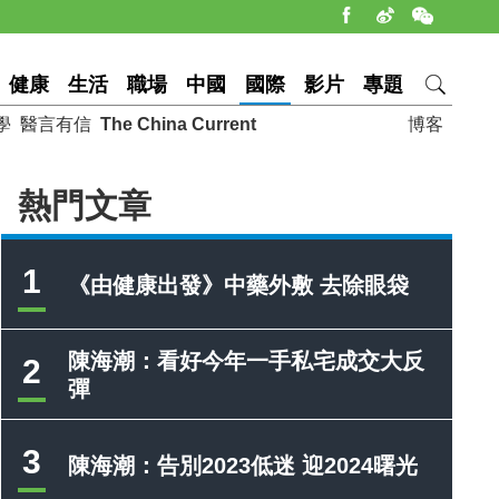
健康
生活
職場
中國
國際
影片
專題
學
醫言有信
The China Current
博客
熱門文章
1
《由健康出發》中藥外敷 去除眼袋
陳海潮：看好今年一手私宅成交大反
2
彈
3
陳海潮：告別2023低迷 迎2024曙光