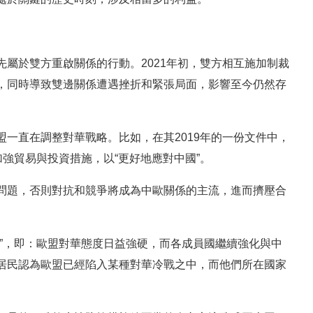
屬於雙方重啟關係的行動。2021年初，雙方相互施加制裁
，同時導致雙邊關係遭遇挫折和緊張局面，影響至今仍然存
一直在調整對華戰略。比如，在其2019年的一份文件中，
加強貿易與投資措施，以“更好地應對中國”。
問題，否則對抗和競爭將成為中歐關係的主流，進而擠壓合
”，即：歐盟對華態度日益強硬，而各成員國繼續強化與中
居民認為歐盟已經陷入某種對華冷戰之中，而他們所在國家