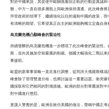
對於中國來說，其促使中歐關係重回正軌的行動是真誠和
難，中方一直在很多層面上與歐洲保持溝通。此次峰會將
拜登政府的領導下，繼續強化以往的遏制中國的政策，而
有清晰的期望。它希望真正自主的歐洲能夠獨立定義自身
烏克蘭危機凸顯峰會的緊迫性
持續發酵的烏克蘭危機進一步體現了此次峰會的緊迫性。在
斯，並向其施加空前嚴厲的制裁。德國大幅強化二戰以來
事援助。
歐盟的新軍事策略一直在進行調整，從而誇大俄羅斯構成
峰會除了管理雙邊分歧，也將討論這一重要話題。衝突爆
國採取和它們相同的對俄措施。歐洲的部分對華鷹派對中
對中國進行懲罰。
更讓人警覺的是，歐洲在效仿美國的做法，聲稱中國正考慮