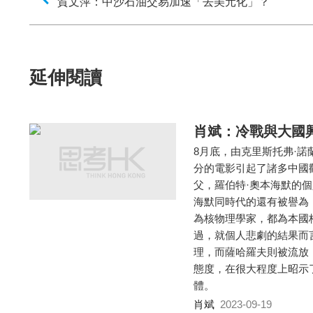
賀文萍：中沙石油交易加速「去美元化」？
延伸閱讀
肖斌：冷戰與大國
8月底，由克里斯托弗·諾
分的電影引起了諸多中國
父，羅伯特·奧本海默的
海默同時代的還有被譽為
為核物理學家，都為本國
過，就個人悲劇的結果而
理，而薩哈羅夫則被流放
態度，在很大程度上昭示
體。
肖斌
2023-09-19