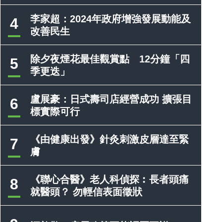
李家超：2024年政府增強發展動能及
4
改善民生
除夕夜煙花最佳觀賞點 12分鐘「四
5
季更迭」
盧展豪：日式壽司店經營成功 擴張目
6
標實際可行
《由健康出發》針灸刺激皮層達至緊
7
膚
《聯心合醫》老人科偵探︰長者頭痛
8
就醫頭？ 勿輕信表面徵狀