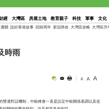
財經
大灣區
房屋土地
教育親子
科技
軍事
文化
通關
說好香港故事
回歸周年
新冠肺炎
大灣區攻略
大灣區升
及時雨
A
A
A
次的雙邊對話機制，中歐峰會一直是設定中歐關係基調以及促
處於關鍵的歷史時刻，涉及相當多的利益。