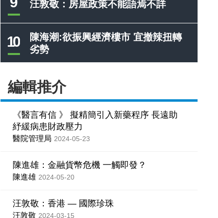
9
汪敦敬：房屋政策不能語焉不詳
陳海潮:欲振興經濟樓市 宜撤辣扭轉
10
劣勢
編輯推介
《醫言有信 》 擬精簡引入新藥程序 長遠助
紓緩病患財政壓力
醫院管理局
2024-05-23
陳進雄：金融貨幣危機 一觸即發？
陳進雄
2024-05-20
汪敦敬：香港 — 國際珍珠
汪敦敬
2024-03-15