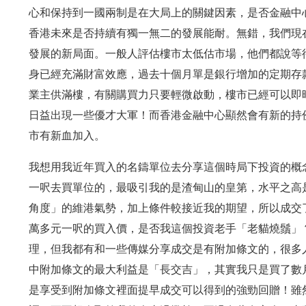
心和保持到一國兩制是在大局上的關鍵因素，是否金融中
香港未來是否持續有獨一無二的發展能耐。無錯，我們現
發展的新局面。一般人評估樓市太低估市場，他們都說等
身已經充滿財富效應，過去十個月單是銀行增加的定期存款都
業主供滿樓，有關購買力只要輕微啟動，樓市已經可以即
日益出現一些優才大軍！而香港金融中心顯然會有新的持
市有新血加入。
我想用我近年買入的名鑄單位去分享這個時局下投資的概念
一呎去買單位的，最吸引我的是渣甸山的皇第，水平之高
角度」的維港氣勢，加上條件較接近我的期望，所以成交
萬多元一呎的買入價，是否我這個投資老手「老貓燒鬚」
理，但我都有和一些傳媒分享成交是有附加條文的，很多人
中附加條文的最大利益是「長交吉」，其實我只是買了數
是享受到附加條文裡面提早成交可以得到的強勁回贈！雖