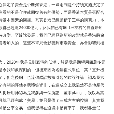
心決定了資金是否龨聚香港，一國兩制是否持續實施決定了
在看的不是守住或回復舊有的優勢，而是香港本質是否配合
待基本因素的回復。其實香港已經聚積了三年的購買力，本
已超過24000億元，及我們已有66.1%左右的自置居所
時改變。至於說發展，我們已經見到新的改變就是香港將會
份者加入的，這些不單只會影響到市場資金，亦會影響到樓
，2020年我是見到豪宅的低潮，於是我是期望用四萬多元
是令我印象深刻的，但後來因為名鑄複式單位，其「直升機
了，但之後網上也流傳錯誤數據引起的錯誤評論，認為我六
？有關的評估令我啼笑皆非，在這成交上我雖然不是地產代
捉錯用神認為是我參與一個所謂「董事plan」，誤以為當
月就已經完成了交易，並只是借了三成左右的按揭，其實我
然是公平交易，但我覺得在逆境中是買平了，我都盡量低