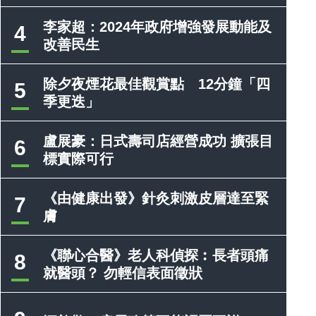
李家超：2024年政府增強發展動能及
4
改善民生
除夕夜煙花最佳觀賞點 12分鐘「四
5
季更迭」
盧展豪：日式壽司店經營成功 擴張目
6
標實際可行
《由健康出發》針灸刺激皮層達至緊
7
膚
《聯心合醫》老人科偵探︰長者頭痛
8
就醫頭？ 勿輕信表面徵狀