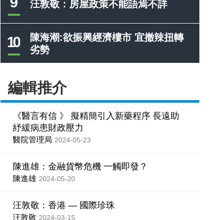
9
汪敦敬：房屋政策不能語焉不詳
陳海潮:欲振興經濟樓市 宜撤辣扭轉
10
劣勢
編輯推介
《醫言有信 》 擬精簡引入新藥程序 長遠助
紓緩病患財政壓力
醫院管理局
2024-05-23
陳進雄：金融貨幣危機 一觸即發？
陳進雄
2024-05-20
汪敦敬：香港 — 國際珍珠
汪敦敬
2024-03-15