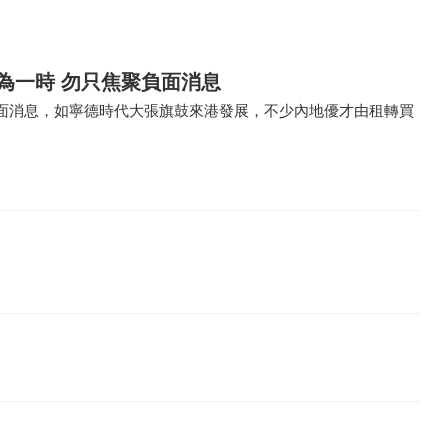
為一時 勿只焦聚負面消息
面消息，如寧德時代大張旗鼓來港發展，不少內地優才由租轉買