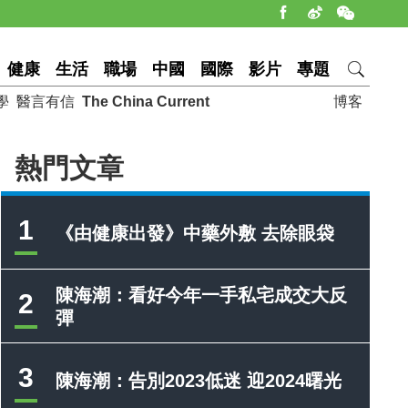
健康
生活
職場
中國
國際
影片
專題
學
醫言有信
The China Current
博客
熱門文章
1
《由健康出發》中藥外敷 去除眼袋
陳海潮：看好今年一手私宅成交大反
2
彈
3
陳海潮：告別2023低迷 迎2024曙光