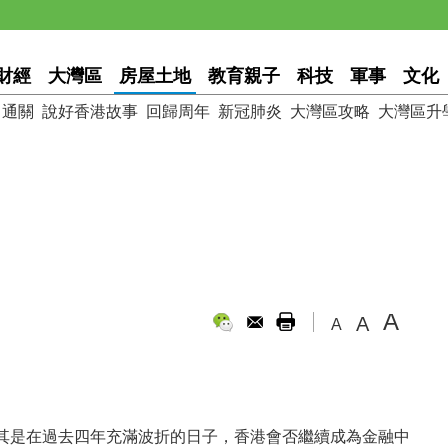
財經
大灣區
房屋土地
教育親子
科技
軍事
文化
通關
說好香港故事
回歸周年
新冠肺炎
大灣區攻略
大灣區升
A
A
A
其是在過去四年充滿波折的日子，香港會否繼續成為金融中