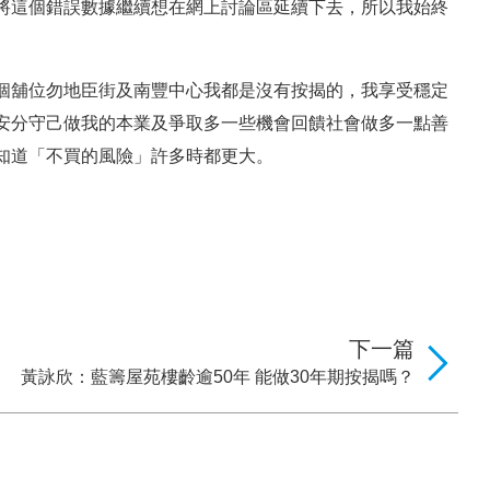
將這個錯誤數據繼續想在網上討論區延續下去，所以我始終
個舖位勿地臣街及南豐中心我都是沒有按揭的，我享受穩定
安分守己做我的本業及爭取多一些機會回饋社會做多一點善
知道「不買的風險」許多時都更大。
下一篇
黃詠欣：藍籌屋苑樓齡逾50年 能做30年期按揭嗎？