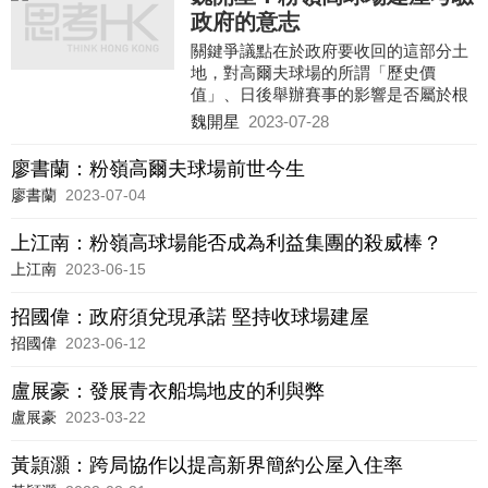
政府的意志
關鍵爭議點在於政府要收回的這部分土
地，對高爾夫球場的所謂「歷史價
值」、日後舉辦賽事的影響是否屬於根
本性的；否則，香港哥爾夫球會就是無
魏開星
2023-07-28
理取鬧！至於球會本身，與其擔憂土地
能否有效開發，替政府操心；不如關心
廖書蘭：粉嶺高爾夫球場前世今生
一下自己。
廖書蘭
2023-07-04
上江南：粉嶺高球場能否成為利益集團的殺威棒？
上江南
2023-06-15
招國偉：政府須兌現承諾 堅持收球場建屋
招國偉
2023-06-12
盧展豪：發展青衣船塢地皮的利與弊
盧展豪
2023-03-22
黃頴灝：跨局協作以提高新界簡約公屋入住率