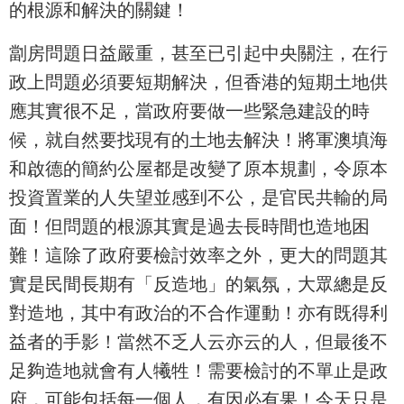
的根源和解決的關鍵！
劏房問題日益嚴重，甚至已引起中央關注，在行
政上問題必須要短期解決，但香港的短期土地供
應其實很不足，當政府要做一些緊急建設的時
候，就自然要找現有的土地去解決！將軍澳填海
和啟德的簡約公屋都是改變了原本規劃，令原本
投資置業的人失望並感到不公，是官民共輸的局
面！但問題的根源其實是過去長時間也造地困
難！這除了政府要檢討效率之外，更大的問題其
實是民間長期有「反造地」的氣氛，大眾總是反
對造地，其中有政治的不合作運動！亦有既得利
益者的手影！當然不乏人云亦云的人，但最後不
足夠造地就會有人犧牲！需要檢討的不單止是政
府，可能包括每一個人，有因必有果！今天只是