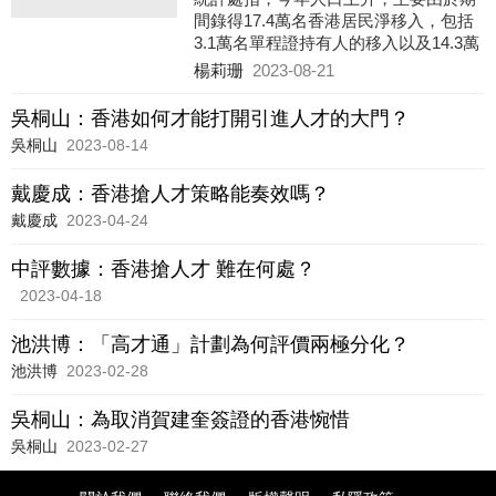
間錄得17.4萬名香港居民淨移入，包括
3.1萬名單程證持有人的移入以及14.3萬
名其他香港居民的淨移入。其中在短短
楊莉珊
2023-08-21
約7個月，各項新增或經優化的人才入境
計劃共收到約120,000宗申請，批出超過
吳桐山：香港如何才能打開引進人才的大門？
75,000宗，其中「高才通計劃」反應尤
吳桐山
2023-08-14
其熱烈，接獲超過41,000宗申請，批出
超過30,000宗。這些切切實實的數字充
戴慶成：香港搶人才策略能奏效嗎？
分反映香港作為「一國兩制」下的亞洲
國際都會魅力依然。
戴慶成
2023-04-24
中評數據：香港搶人才 難在何處？
2023-04-18
池洪博：「高才通」計劃為何評價兩極分化？
池洪博
2023-02-28
吳桐山：為取消賀建奎簽證的香港惋惜
吳桐山
2023-02-27