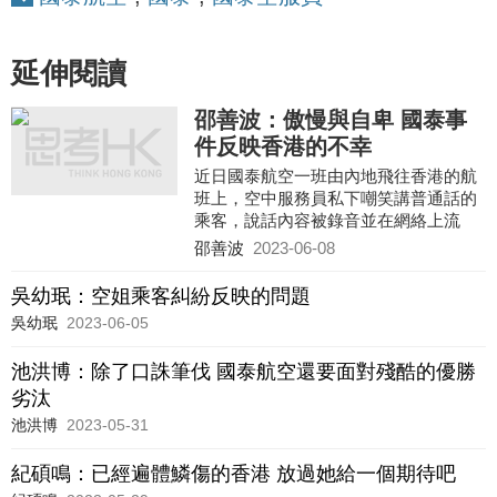
延伸閱讀
邵善波：傲慢與自卑 國泰事
件反映香港的不幸
近日國泰航空一班由內地飛往香港的航
班上，空中服務員私下嘲笑講普通話的
乘客，說話內容被錄音並在網絡上流
傳，引起了軒然大波。內地網上的反應
邵善波
2023-06-08
尤為激烈，聲音一面倒是對事件表示憤
怒，並出現強烈譴責國泰航空及批評香
吳幼珉：空姐乘客糾紛反映的問題
港的言論。儘管國泰航空迅速反應，兩
吳幼珉
2023-06-05
天內就發了3個道歉聲明，果斷地將涉事
的3名服務員開除，而且特首亦迅速表
池洪博：除了口誅筆伐 國泰航空還要面對殘酷的優勝
態，可惜也難阻止事件對香港形象造成
劣汰
的災難性打擊。
池洪博
2023-05-31
紀碩鳴：已經遍體鱗傷的香港 放過她給一個期待吧