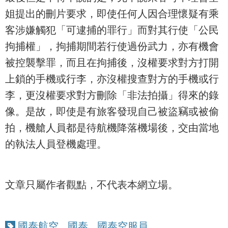
姐提出的刪片要求，即使任何人因合理懷疑有乘
客涉嫌觸犯「可逮捕的罪行」而對其行使「公民
拘捕權」，拘捕期間若行使過份武力，亦有機會
被控襲擊罪，而且在拘捕後，沒權要求對方打開
上鎖的手機或行李，亦沒權搜查對方的手機或行
李，更沒權要求對方刪除「非法拍攝」得來的錄
像。是故，即使是有旅客發現自己被盜竊或被偷
拍，機艙人員都是待航機降落機場後，交由當地
的執法人員登機處理。
文章只屬作者觀點，不代表本網立場。
國泰航空
,
國泰
,
國泰空服員