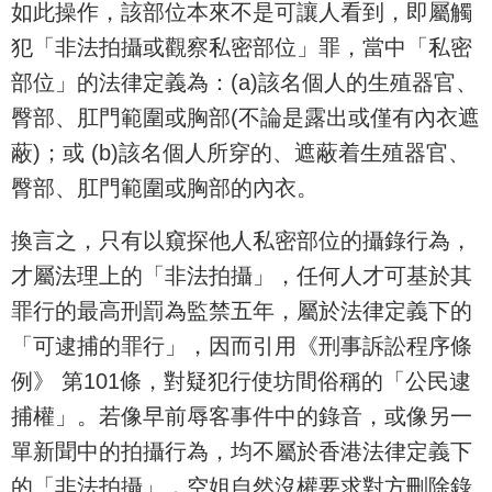
如此操作，該部位本來不是可讓人看到，即屬觸
犯「非法拍攝或觀察私密部位」罪，當中「私密
部位」的法律定義為：(a)該名個人的生殖器官、
臀部、肛門範圍或胸部(不論是露出或僅有內衣遮
蔽)；或 (b)該名個人所穿的、遮蔽着生殖器官、
臀部、肛門範圍或胸部的內衣。
換言之，只有以窺探他人私密部位的攝錄行為，
才屬法理上的「非法拍攝」，任何人才可基於其
罪行的最高刑罰為監禁五年，屬於法律定義下的
「可逮捕的罪行」，因而引用《刑事訴訟程序條
例》 第101條，對疑犯行使坊間俗稱的「公民逮
捕權」。若像早前辱客事件中的錄音，或像另一
單新聞中的拍攝行為，均不屬於香港法律定義下
的「非法拍攝」，空姐自然沒權要求對方刪除錄