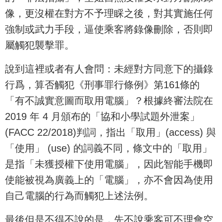
像，更沒權在對方不予理睬之後，對其實施任何
強制或武力手段，逼使乘客將錄像刪除，否則即
屬觸犯襲擊罪。
說到這裡或者有人會問：未經對方同意下的攝錄
行爲，算否觸犯《刑事罪行條例》第161條的
「有不誠實意圖而取用電腦」？根據終審法院在
2019 年 4 月頒布的「協和小學試題外泄案」
(FACC 22/2018)判詞，指出「取用」(access) 與
「使用」 (use) 的詞義不同，條文中的「取用」
是指「未獲授權下使用電腦」，因此智能手機即
使能被視為廣義上的「電腦」，亦不會因為使用
自己電腦的行為而觸犯上述法例。
最後但是不得不說的是，先不說乘客可不理會空