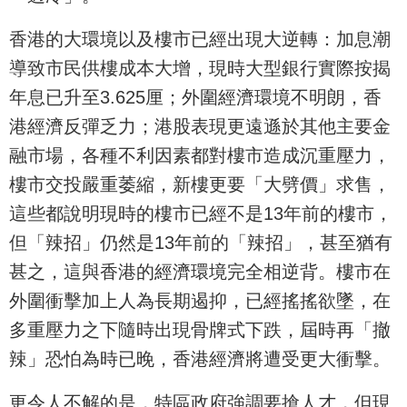
香港的大環境以及樓市已經出現大逆轉：加息潮
導致市民供樓成本大增，現時大型銀行實際按揭
年息已升至3.625厘；外圍經濟環境不明朗，香
港經濟反彈乏力；港股表現更遠遜於其他主要金
融市場，各種不利因素都對樓市造成沉重壓力，
樓市交投嚴重萎縮，新樓更要「大劈價」求售，
這些都說明現時的樓市已經不是13年前的樓市，
但「辣招」仍然是13年前的「辣招」，甚至猶有
甚之，這與香港的經濟環境完全相逆背。樓市在
外圍衝擊加上人為長期遏抑，已經搖搖欲墜，在
多重壓力之下隨時出現骨牌式下跌，屆時再「撤
辣」恐怕為時已晚，香港經濟將遭受更大衝擊。
更令人不解的是，特區政府強調要搶人才，但現