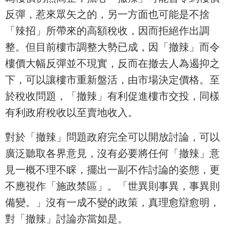
反彈，惹來眾矢之的，另一方面也可能是不捨
「辣招」所帶來的高額稅收，因而拒絕作出調
整。但目前樓市調整大勢已成，因「撤辣」而令
樓價大幅反彈並不現實，反而在撤去人為遏抑之
下，可以讓樓市重新盤活，由市場決定價格。至
於稅收問題，「撤辣」有利促進樓市交投，同樣
有利政府稅收以至賣地收入。
對於「撤辣」問題政府完全可以開放討論，可以
廣泛聽取各界意見，沒有必要將任何「撤辣」意
見一概不理不睬，擺出一副不作討論的姿態，更
不應視作「施政禁區」。「世異則事異，事異則
備變。」沒有一成不變的政策，真理愈辯愈明，
對「撤辣」討論亦當如是。