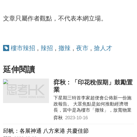
文章只屬作者觀點，不代表本網立場。
樓市辣招
,
辣招
,
撤辣
,
夜市
,
搶人才
延伸閱讀
弈秋 : 「印花稅假期」鼓勵置
業
下星期三特首李家超便會公佈新一份施
政報告。 大眾焦點是如何推動經濟增
長，當中是為樓市「撤辣」，放寬物業
買賣的多項管制措施，尤其受到關注。
弈秋
2023-10-16
香港樓市自去年開始拾級而
邱帆：各展神通 八方來港 共慶佳節