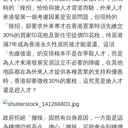
時的「辣招」恰恰與搶人才背道而馳，外來人才
來港發展一個考慮因素是安居問題，但現時的
「辣招」卻要求外來專才在香港置業時須先繳交
30%的買家印花稅及新住宅從價印花稅，待居港
滿7年成為香港永久性居民後才能退還。這項
「先繳後退」的安排根本不是在爭取人才，而是
為人才來港發展安居設立不必要的障礙，在其他
地區都在為外來人才提供各種置業的支持和優惠
時，香港卻要徵收30%的重稅，這究竟是搶人才
還是趕人才？
政府拒絕「撤辣」固然有自身原因，一方面是認
為樓價仍然高企，擔心「撤辣」可能會令到樓價