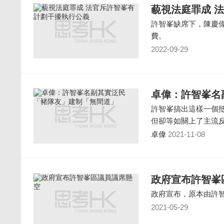
藐視法庭罪成 
許智峯缺席下，陳慶
費。
2022-09-29
卓偉：許智峯名
許智峯搞出這樣一個
但卻等如關上了主流
卓偉
2021-11-08
政府宣布許智峯
政府宣布，原本由許
2021-05-29