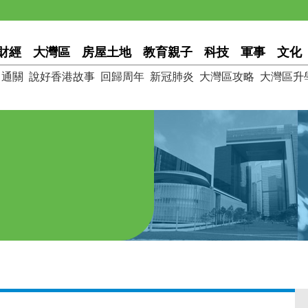
財經
大灣區
房屋土地
教育親子
科技
軍事
文化
通關
說好香港故事
回歸周年
新冠肺炎
大灣區攻略
大灣區升