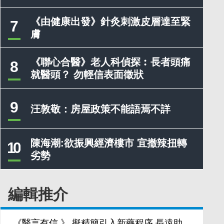
《由健康出發》針灸刺激皮層達至緊
7
膚
《聯心合醫》老人科偵探︰長者頭痛
8
就醫頭？ 勿輕信表面徵狀
9
汪敦敬：房屋政策不能語焉不詳
陳海潮:欲振興經濟樓市 宜撤辣扭轉
10
劣勢
編輯推介
《醫言有信 》 擬精簡引入新藥程序 長遠助