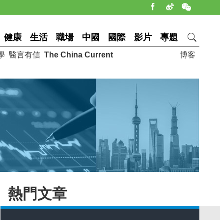
健康
生活
職場
中國
國際
影片
專題
學
醫言有信
The China Current
博客
熱門文章