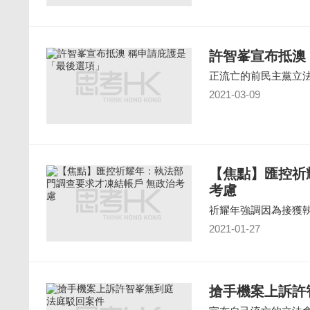
許智峯宣布抵澳
正流亡的前民主黨立
2021-03-09
【焦點】匯控祈
考慮
祈耀年強調因為接獲
2021-01-27
搶手機案上訴許