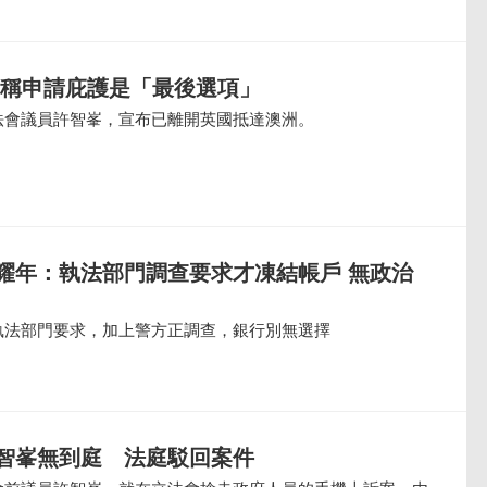
 稱申請庇護是「最後選項」
法會議員許智峯，宣布已離開英國抵達澳洲。
耀年：執法部門調查要求才凍結帳戶 無政治
執法部門要求，加上警方正調查，銀行別無選擇
智峯無到庭 法庭駁回案件