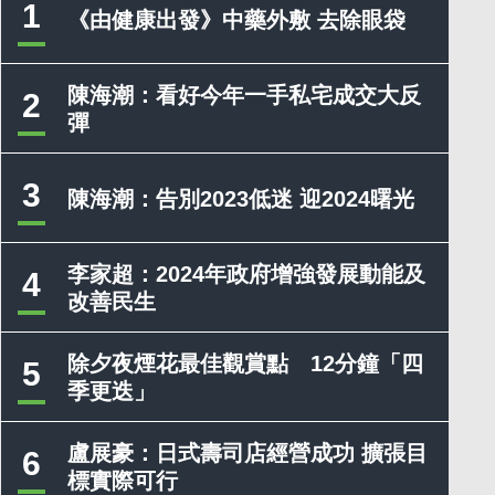
1
《由健康出發》中藥外敷 去除眼袋
陳海潮：看好今年一手私宅成交大反
2
彈
3
陳海潮：告別2023低迷 迎2024曙光
李家超：2024年政府增強發展動能及
4
改善民生
除夕夜煙花最佳觀賞點 12分鐘「四
5
季更迭」
盧展豪：日式壽司店經營成功 擴張目
6
標實際可行