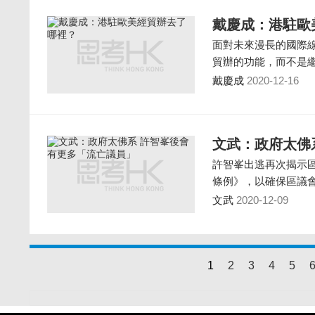
戴慶成：港駐歐
面對未來漫長的國際
貿辦的功能，而不是
戴慶成
2020-12-16
文武：政府太佛
許智峯出逃再次揭示
條例》，以確保區議
文武
2020-12-09
1
2
3
4
5