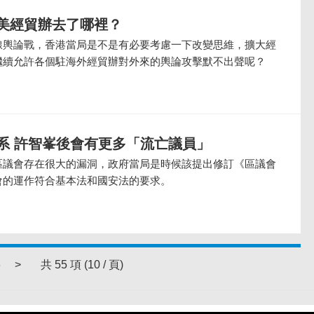
美經貿辦去了哪裡？
線輿論戰，香港當局是不是有必要考慮一下改變思維，擴大經
繼續允許各個駐海外經貿辦對外來的輿論攻擊默不出聲呢？
系 許智峯後會有更多「流亡議員」
區議會存在很大的漏洞，政府當局是時候該提出修訂《區議會
會的運作符合基本法和國安法的要求。
6
>
共 55 項 (10 / 頁)