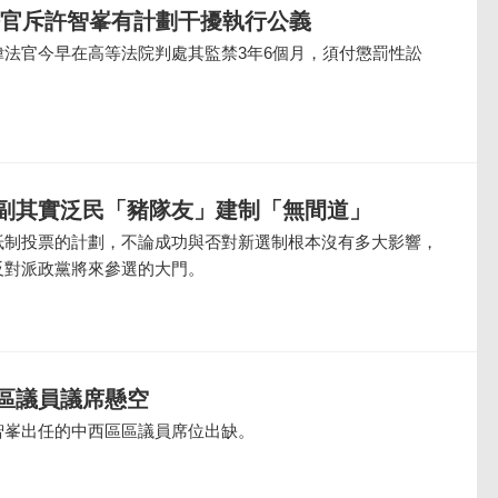
法官斥許智峯有計劃干擾執行公義
偉法官今早在高等法院判處其監禁3年6個月，須付懲罰性訟
副其實泛民「豬隊友」建制「無間道」
抵制投票的計劃，不論成功與否對新選制根本沒有多大影響，
反對派政黨將來參選的大門。
區議員議席懸空
智峯出任的中西區區議員席位出缺。