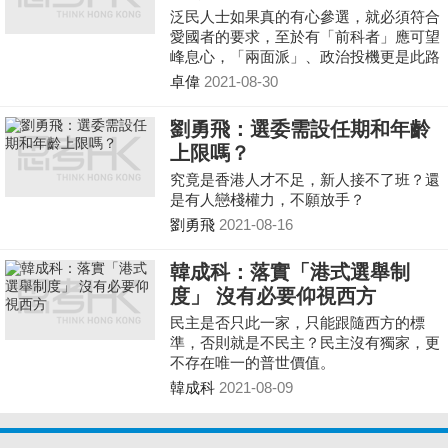
泛民人士如果真的有心參選，就必須符合
愛國者的要求，至於有「前科者」應可望
峰息心，「兩面派」、政治投機更是此路
不通。
卓偉
2021-08-30
劉勇飛：選委需設任期和年齡
上限嗎？
究竟是香港人才不足，新人接不了班？還
是有人戀棧權力，不願放手？
劉勇飛
2021-08-16
韓成科：落實「港式選舉制
度」 沒有必要仰視西方
民主是否只此一家，只能跟隨西方的標
準，否則就是不民主？民主沒有獨家，更
不存在唯一的普世價值。
韓成科
2021-08-09