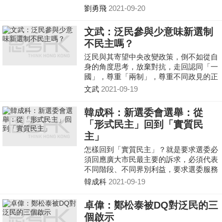
劉勇飛
2021-09-20
文武：泛民參與少意味新選制
不民主嗎？
泛民與其寄望中央改變政策，倒不如從自
身的角度思考，放棄對抗，走回認同「一
國」，尊重「兩制」，尊重不同政見的正
途，讓自己符合「愛國者」的參選資格，
文武
2021-09-19
爭取市民的支持，在香港政壇爭取足夠的
政治影響力。
韓成科：新選委會選舉：從
「形式民主」回到「實質民
主」
怎樣回到「實質民主」？就是要求選委必
須回應廣大市民最主要的訴求，必須代表
不同階段、不同界別利益，要求選委服務
的是廣大市民，而不是服務某些政治勢
韓成科
2021-09-19
力、某些財閥的利益；民主目的是為人民
利益服務，但「形式民主」關注的只是投
卓偉：鄭松泰被DQ對泛民的三
票，投票完結，民主休眠，這是形式主
個啟示
義。