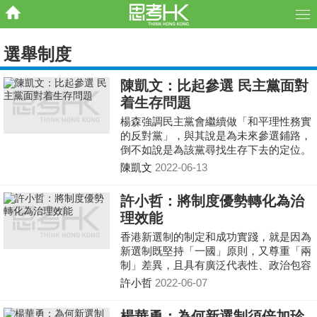
選舉制度
陳凱文：比起參選 民主黨面對
着生存問題
楊森強調民主黨會繼續做「和平理性務實
的反對黨」，與其說是為未來參選鋪路，
倒不如說是為該黨尋找生存下去的定位。
至於李永達退黨是為民主黨未來參選鋪
陳凱文
2022-06-13
路，倒不如說他為自己的未來鋪路好了！
許小哲：將制度優勢轉化為治
理效能
香港新選制的制定和成功實踐，就是因為
新選制既堅持「一國」原則，又尊重「兩
制」差異，且具有廣泛代表性、政治包容
性、均衡參與性、公平競爭性的優勢和特
許小哲
2022-06-07
色，是一套符合香港實際、符合香港發展
需要的民主制度。
楊華勇：為何新選制須倍加珍