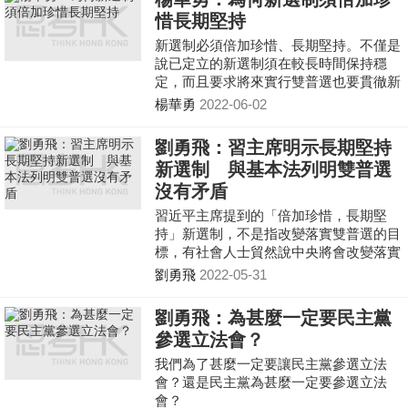
惜長期堅持
新選制必須倍加珍惜、長期堅持。不僅是
說已定立的新選制須在較長時間保持穩
定，而且要求將來實行雙普選也要貫徹新
選制所確立的「愛國者治港」原則要求，
楊華勇
2022-06-02
進一步彰顯新選制的優勢和特色：包括廣
泛代表、政治包容性、均衡參與性、公平
劉勇飛：習主席明示長期堅持
競爭性，確保通過選舉反映民願、集中民
新選制 與基本法列明雙普選
智、為民謀福，有利於維護行政主導，提
沒有矛盾
升管治效能。
習近平主席提到的「倍加珍惜，長期堅
持」新選制，不是指改變落實雙普選的目
標，有社會人士貿然說中央將會改變落實
雙普選的目標，這種說法完全是武斷、不
劉勇飛
2022-05-31
熟書、不負責任，更是有意曲解中央領導
人的意思，有必要立即糾正。
劉勇飛：為甚麼一定要民主黨
參選立法會？
我們為了甚麼一定要讓民主黨參選立法
會？還是民主黨為甚麼一定要參選立法
會？