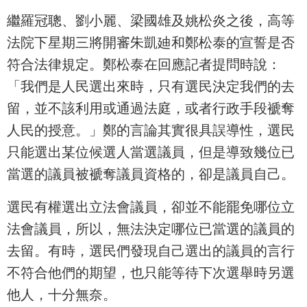
繼羅冠聰、劉小麗、梁國雄及姚松炎之後，高等
法院下星期三將開審朱凱廸和鄭松泰的宣誓是否
符合法律規定。鄭松泰在回應記者提問時說：
「我們是人民選出來時，只有選民決定我們的去
留，並不該利用或通過法庭，或者行政手段褫奪
人民的授意。」鄭的言論其實很具誤導性，選民
只能選出某位候選人當選議員，但是導致幾位已
當選的議員被褫奪議員資格的，卻是議員自己。
選民有權選出立法會議員，卻並不能罷免哪位立
法會議員，所以，無法決定哪位已當選的議員的
去留。有時，選民們發現自己選出的議員的言行
不符合他們的期望，也只能等待下次選舉時另選
他人，十分無奈。