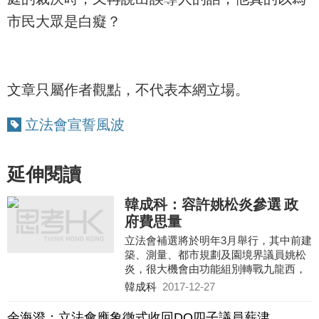
市民大眾是白癡？
文章只屬作者觀點，不代表本網立場。
立法會宣誓風波
延伸閱讀
韓成科：容許姚松炎參選 政
府費思量
立法會補選將於明年3月舉行，其中前建
築、測量、都市規劃及園境界議員姚松
炎，很大機會由功能組別轉戰九龍西，
外界普遍預料他能順利在泛民初選中出
韓成科
2017-12-27
線。但有報道卻指出，在宣誓風波中被
取消資格的姚松炎頗大可能會在正式報
余海澄：立法會應象徵式收回DQ四子議員薪津