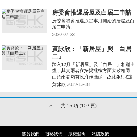
房委會推遲居屋及白居二申請
房委會將會推遲原定本月開始的居屋及白
居二申請。
2020-07-23
黃詠欣：「新居屋」與「白居
二」
踏入12月「新居屋」及「白居二」相繼出
爐，其實兩者在按揭批核方面大致相同，
由於兩者均有政府作擔保，故此銀行在計
算按揭申請時並無太大規範，對於貸款人
黃詠欣
2019-12-18
收入等資料都較為寛鬆，亦不需通過壓力
測試。
1
>
共 15 項 (10 / 頁)
關於我們
聯絡我們
版權聲明
私隱政策