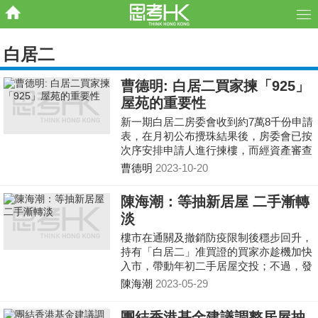
白居二
曹德明: 白居二買家揀「925」
屋苑的重要性
新一期白居二房委會收到約7萬8千份申請
表，在月初公布攪珠結果後，房委會已按
次序安排申請人進行揀樓，而經資產審查
成功後，申請人會獲發「購買資格證明
曹德明
2023-10-20
書」，並須於有效日
陳海潮：等抽新居屋 二手漸轉
淡
樓市在通關及撤銷防疫限制後穩步回升，
持有「白居二」准買證的買家亦趁機加快
入市，帶動年初二手居屋交投；不過，發
展商於各區接連推出新盤，部分細價盤開
陳海潮
2023-05-29
價貼近二手，攤薄了居屋客源，二手居屋
交投步伐相應轉慢；加上「居屋2023」推
團結香港基金建議調整居屋抽