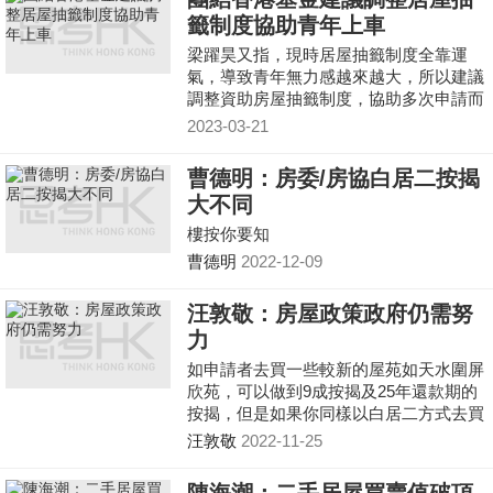
出在即，未來數月恐冷卻居屋買賣的熱
籤制度協助青年上車
度。
梁躍昊又指，現時居屋抽籤制度全靠運
氣，導致青年無力感越來越大，所以建議
調整資助房屋抽籤制度，協助多次申請而
未成功的申請人，增加中籤機會。
2023-03-21
曹德明：房委/房協白居二按揭
大不同
樓按你要知
曹德明
2022-12-09
汪敦敬：房屋政策政府仍需努
力
如申請者去買一些較新的屋苑如天水圍屏
欣苑，可以做到9成按揭及25年還款期的
按揭，但是如果你同樣以白居二方式去買
屯門翠寧花園，因為樓齡已經過了30年，
汪敦敬
2022-11-25
超出政府的擔保期，所以準買家很大機會
在銀行只能借到6成按揭左右。 居屋第二