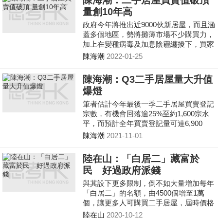
陳海潮：二手居屋買賣值破頂
市場「做高」樓價。其實是制度環節上出
量創10年高
了問題
政府今年將推出近9000伙新居屋，而且涵
蓋多個地區，勢將攤薄市場不少購買力，
加上在變種病毒及加息陰霾纏擾下，買家
普遍以觀望心態等待筍盤出現。
陳海潮
2022-01-25
陳海潮：Q3二手居屋量大升值
爆燈
筆者估計今年最後一季二手居屋買賣登記
宗數，有機會回落逾25%至約1,600宗水
平，而預計全年買賣登記量可達6,900
宗，屆時將按年增加約46%。
陳海潮
2021-11-01
陸在山：「白居二」藏富於
民 好過政府派錢
與其設下更多限制，倒不如大量增加每年
「白居二」的名額，由4500個增至1萬
個，讓更多人可購買二手居屋，屆時價格
競爭下才有望回穩。
陸在山
2020-10-12