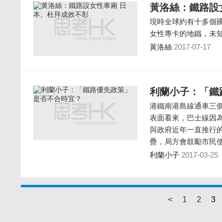
黃洛絲：鐵路設
現時全球約有十多個
女性專卡的地鐵，未
黃洛絲
2017-07-17
利蘭小子：「鐵
港鐵南港島線通車三
表面看來，巴士線因
與政府近年一直推行
疊，局方會鼓勵市民
利蘭小子
2017-03-25
<
1
2
3