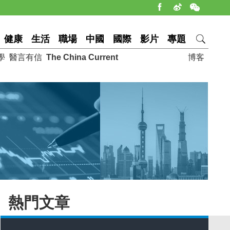
健康
生活
職場
中國
國際
影片
專題
學
醫言有信
The China Current
博客
熱門文章