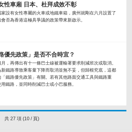
女性車廂 日本、杜拜成效不彰
國家設有女性專屬的火車或地鐵車箱，廣州就剛在六月設置了
知會否為香港這極具爭議的政策帶來新啟示。
路優先政策」是否不合時宜？
個月，再傳出有十一條巴士線被運輸署要求削減班次或取消。
為新鐵路導致乘客量下降而取消並無不妥，但歸根究底，這都
的「鐵路優先政策」有關。若有其他路面交通工具與鐵路重
使用鐵路，並同時削減巴士或小巴服務。
共 27 項 (10 / 頁)