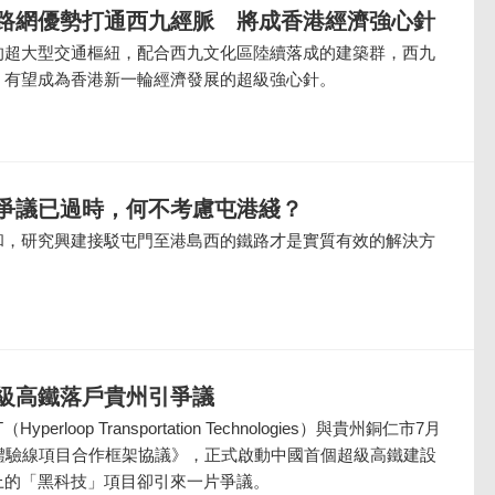
路網優勢打通西九經脈 將成香港經濟強心針
的超大型交通樞紐，配合西九文化區陸續落成的建築群，西九
，有望成為香港新一輪經濟發展的超級強心針。
爭議已過時，何不考慮屯港綫？
和，研究興建接駁屯門至港島西的鐵路才是實質有效的解決方
級高鐵落戶貴州引爭議
erloop Transportation Technologies）與貴州銅仁市7月
鐵體驗線項目合作框架協議》，正式啟動中國首個超級高鐵建設
上的「黑科技」項目卻引來一片爭議。