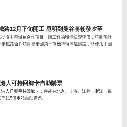
鐵路12月下旬開工 昆明到曼谷將朝發夕至
式批准中泰鐵路合作項目一期工程的環境影響評價，項目預計
。中泰鐵路合作項目是泰國第一條標準軌高速鐵路，將使用中國
 港人可持回鄉卡自助購票
，港人只要手持回鄉卡，便能在北京、上海、江蘇、浙江、福
等215個車站自助購票。