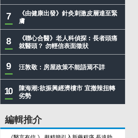
《由健康出發》針灸刺激皮層達至緊
7
膚
《聯心合醫》老人科偵探︰長者頭痛
8
就醫頭？ 勿輕信表面徵狀
9
汪敦敬：房屋政策不能語焉不詳
陳海潮:欲振興經濟樓市 宜撤辣扭轉
10
劣勢
編輯推介
《醫言有信 》 擬精簡引入新藥程序 長遠助