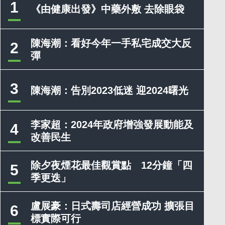
1
《由健康出發》中藥外敷 去除眼袋
陳海潮：看好今年一手私宅成交大反
2
彈
3
陳海潮：告別2023低迷 迎2024曙光
李家超：2024年政府增強發展動能及
4
改善民生
除夕夜煙花最佳觀賞點 12分鐘「四
5
季更迭」
盧展豪：日式壽司店經營成功 擴張目
6
標實際可行