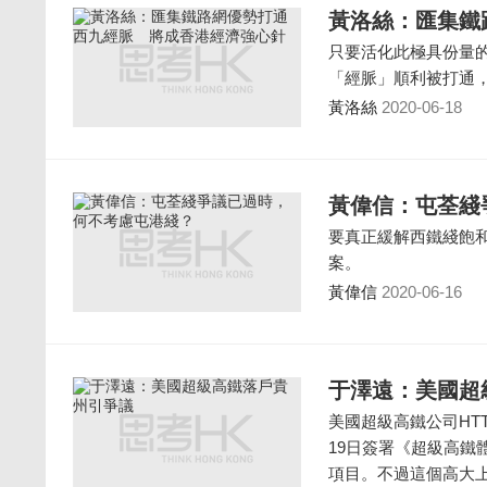
黃洛絲：匯集鐵
只要活化此極具份量
「經脈」順利被打通
黃洛絲
2020-06-18
黃偉信：屯荃綫
要真正緩解西鐵綫飽
案。
黃偉信
2020-06-16
于澤遠：美國超
美國超級高鐵公司HTT（Hyp
19日簽署《超級高
項目。不過這個高大