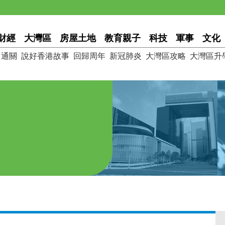
財經
大灣區
房屋土地
教育親子
科技
軍事
文化
通關
說好香港故事
回歸周年
新冠肺炎
大灣區攻略
大灣區升