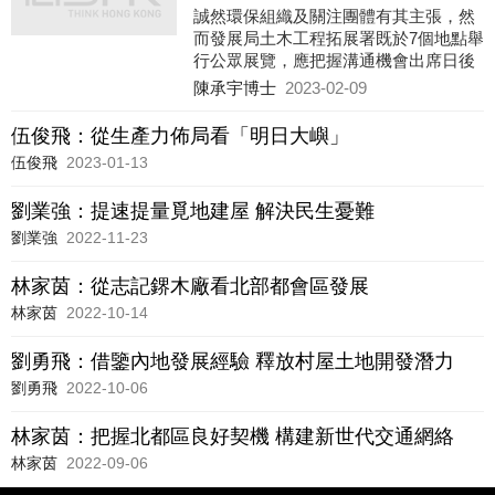
誠然環保組織及關注團體有其主張，然
而發展局土木工程拓展署既於7個地點舉
行公眾展覽，應把握溝通機會出席日後
發展局邀請的會議，及參與諮詢去提供
陳承宇博士
2023-02-09
詳細意見，以反映填海工程實務上憂慮
的環境問題，共創香港未來。
伍俊飛：從生產力佈局看「明日大嶼」
伍俊飛
2023-01-13
劉業強：提速提量覓地建屋 解決民生憂難
劉業強
2022-11-23
林家茵：從志記鎅木廠看北部都會區發展
林家茵
2022-10-14
劉勇飛：借鑒內地發展經驗 釋放村屋土地開發潛力
劉勇飛
2022-10-06
林家茵：把握北都區良好契機 構建新世代交通網絡
林家茵
2022-09-06