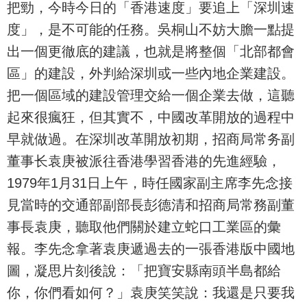
把勁，今時今日的「香港速度」要追上「深圳速
度」，是不可能的任務。吳桐山不妨大膽一點提
出一個更徹底的建議，也就是將整個「北部都會
區」的建設，外判給深圳或一些內地企業建設。
把一個區域的建設管理交給一個企業去做，這聽
起來很瘋狂，但其實不，中國改革開放的過程中
早就做過。在深圳改革開放初期，招商局常务副
董事长袁庚被派往香港學習香港的先進經驗，
1979年1月31日上午，時任國家副主席李先念接
見當時的交通部副部長彭德清和招商局常務副董
事長袁庚，聽取他們關於建立蛇口工業區的彙
報。李先念拿著袁庚遞過去的一張香港版中國地
圖，凝思片刻後說：「把寶安縣南頭半島都給
你，你們看如何？」袁庚笑笑說：我還是只要我